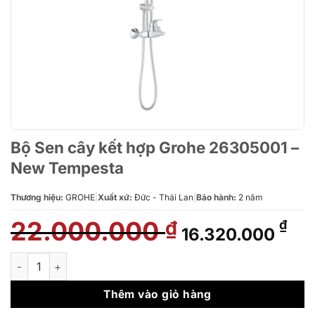
Bộ Sen cây kết hợp Grohe 26305001 –
New Tempesta
Thương hiệu:
GROHE
|
Xuất xứ:
Đức - Thái Lan
|
Bảo hành:
2 năm
22.000.000
Giá
Giá
₫
₫
16.320.000
gốc
hiệ
là:
tại
Bộ Sen cây kết hợp Grohe 26305001 - New Tempesta số lượn
22.000.000 ₫.
là:
16.
Thêm vào giỏ hàng