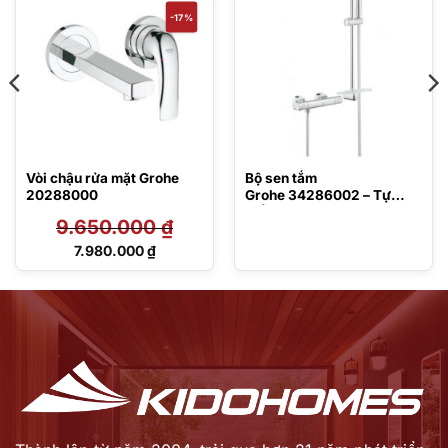
-17%
Vòi chậu rửa mặt Grohe
Bộ sen tắm
20288000
Grohe 34286002 – Tự
điều chỉnh nhiệt độ
9.650.000
₫
Giá
7.980.000
₫
gốc
Giá
là:
hiện
9.650.000 ₫.
tại
là:
7.980.000 ₫.