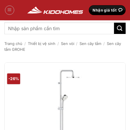
Bỏ
qua
Nhận giá tốt
nội
dung
Tìm
kiếm:
Trang chủ
/
Thiết bị vệ sinh
/
Sen vòi
/
Sen cây tắm
/
Sen cây
tắm GROHE
-26%