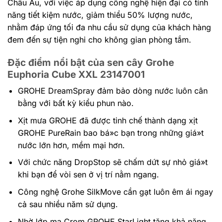
Châu Âu, với việc áp dụng công nghệ hiện đại có tính
năng tiết kiệm nước, giảm thiểu 50% lượng nước,
nhằm đáp ứng tối đa nhu cầu sử dụng của khách hàng
đem đến sự tiện nghi cho không gian phòng tắm.
Đặc điểm nổi bật của sen cây Grohe
Euphoria Cube XXL 23147001
GROHE DreamSpray đảm bảo dòng nước luôn cân
bằng với bất kỳ kiểu phun nào.
Xịt mưa GROHE đã được tinh chế thành dạng xịt
GROHE PureRain bao bá»c bạn trong những giá»t
nước lớn hơn, mềm mại hơn.
Với chức năng DropStop sẽ chấm dứt sự nhỏ giá»t
khi bạn để vòi sen ở vị trí nằm ngang.
Công nghệ Grohe SilkMove cần gạt luôn êm ái ngay
cả sau nhiều năm sử dụng.
Nhờ lớp mạ Crom GROHE StarLight tăng khả năng