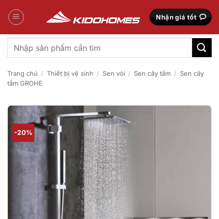
Bỏ
qua
Nhận giá tốt
nội
dung
Tìm
kiếm:
Trang chủ
/
Thiết bị vệ sinh
/
Sen vòi
/
Sen cây tắm
/
Sen cây
tắm GROHE
-20%