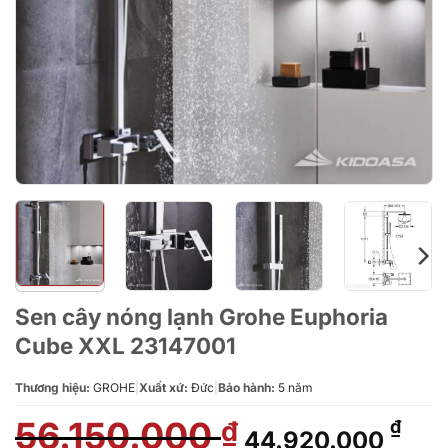
Sen cây nóng lạnh Grohe Euphoria
Cube XXL 23147001
Thương hiệu:
GROHE
|
Xuất xứ:
Đức
|
Bảo hành:
5 năm
56.150.000
Giá
Giá
₫
₫
44.920.000