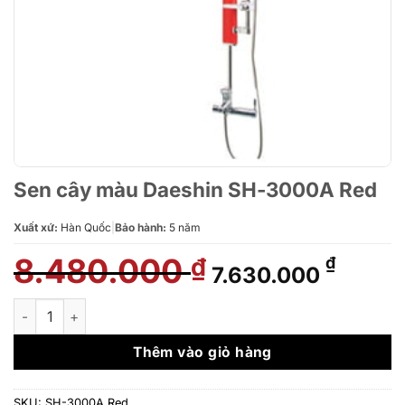
Sen cây màu Daeshin SH-3000A Red
Xuất xứ:
Hàn Quốc
|
Bảo hành:
5 năm
8.480.000
Giá
Giá
₫
₫
7.630.000
gốc
hiện
là:
tại
Sen cây màu Daeshin SH-3000A Red số lượng
8.480.000 ₫.
là:
7.630.
Thêm vào giỏ hàng
SKU:
SH-3000A Red