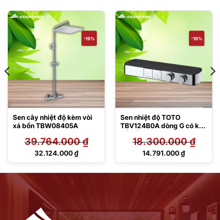
-19%
-19%
Sen cây nhiệt độ kèm vòi
Sen nhiệt độ TOTO
xả bồn TBW08405A
TBV124B0A dòng G có kệ
để đồ
39.764.000
₫
18.300.000
₫
Giá
Giá
32.124.000
₫
14.791.000
₫
gốc
gốc
Giá
Giá
là:
là:
hiện
hiện
39.764.000 ₫.
18.300.000 ₫.
tại
tại
là:
là:
32.124.000 ₫.
14.791.000 ₫.