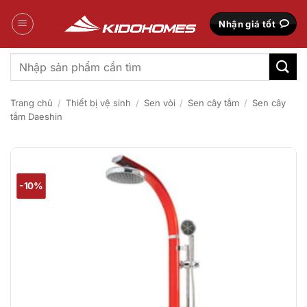
Bỏ
qua
Nhận giá tốt
nội
dung
Tìm
kiếm:
Trang chủ
/
Thiết bị vệ sinh
/
Sen vòi
/
Sen cây tắm
/
Sen cây
tắm Daeshin
-10%