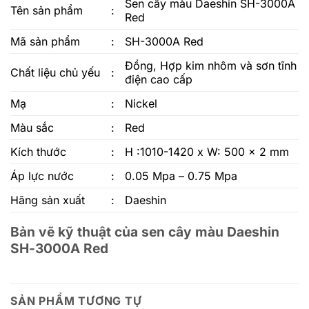
Sen cây màu Daeshin SH-3000A
Tên sản phẩm
:
Red
Mã sản phẩm
:
SH-3000A Red
Đồng, Hợp kim nhôm và sơn tĩnh
Chất liệu chủ yếu
:
điện cao cấp
Mạ
:
Nickel
Màu sắc
:
Red
Kích thước
:
H :1010-1420 x W: 500 x 2 mm
Áp lực nước
:
0.05 Mpa – 0.75 Mpa
Hãng sản xuất
:
Daeshin
Bản vẽ kỹ thuật của sen cây màu Daeshin
SH-3000A Red
SẢN PHẨM TƯƠNG TỰ