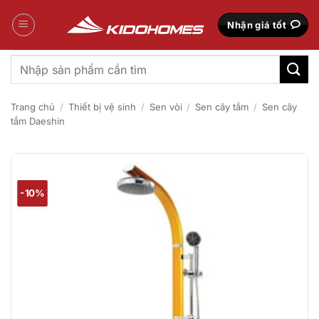
Bỏ
qua
Nhận giá tốt
nội
dung
Tìm
kiếm:
Trang chủ
/
Thiết bị vệ sinh
/
Sen vòi
/
Sen cây tắm
/
Sen cây
tắm Daeshin
-10%