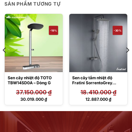
SẢN PHẨM TƯƠNG TỰ
-19%
-30%
Sen cây nhiệt độ TOTO
Sen cây tắm nhiệt độ
TBW14SD0A – Dòng G
Fratini SorrentoGrey
model 39050345GY
37.150.000
₫
18.410.000
₫
Giá
Giá
30.019.000
₫
12.887.000
₫
gốc
gốc
Giá
Giá
là:
là:
hiện
hiện
37.150.000 ₫.
18.410.000 ₫.
tại
tại
là:
là:
30.019.000 ₫.
12.887.000 ₫.