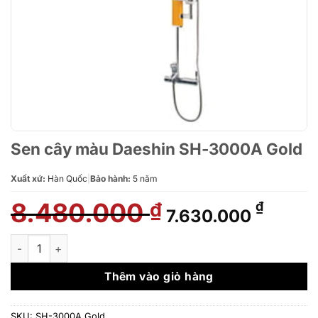
Sen cây màu Daeshin SH-3000A Gold
Xuất xứ:
Hàn Quốc
|
Bảo hành:
5 năm
8.480.000
Giá
Giá
₫
₫
7.630.000
gốc
hiện
là:
tại
Sen cây màu Daeshin SH-3000A Gold số lượng
8.480.000 ₫.
là:
7.630.
Thêm vào giỏ hàng
SKU:
SH-3000A Gold