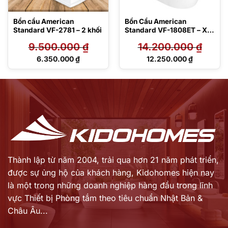
Bồn cầu American
Bồn Cầu American
Standard VF-2781 – 2 khối
Standard VF-1808ET – Xả
Xoáy
9.500.000
₫
14.200.000
₫
Giá
Giá
6.350.000
₫
12.250.000
₫
gốc
gốc
Giá
Giá
là:
là:
hiện
hiện
9.500.000 ₫.
14.200.000 ₫.
tại
tại
là:
là:
6.350.000 ₫.
12.250.000 ₫.
Thành lập từ năm 2004, trải qua hơn 21 năm phát triển,
được sự ủng hộ của khách hàng,
Kidohomes hiện nay
là một trong những doanh nghiệp hàng đầu trong lĩnh
vực Thiết bị Phòng tắm theo tiêu chuẩn Nhật Bản &
Châu Âu...