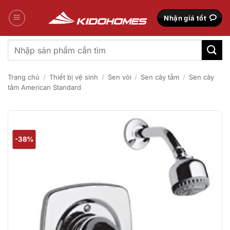
Bỏ
qua
Nhận giá tốt
nội
dung
Tìm
kiếm:
Trang chủ
/
Thiết bị vệ sinh
/
Sen vòi
/
Sen cây tắm
/
Sen cây
tắm American Standard
-38%