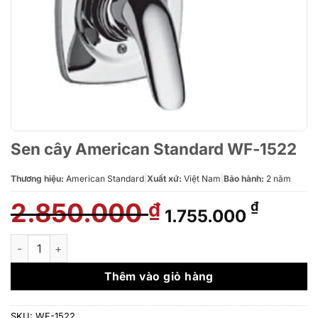
Sen cây American Standard WF-1522
Thương hiệu:
American Standard
|
Xuất xứ:
Việt Nam
|
Bảo hành:
2 năm
2.850.000
Giá
Giá
₫
₫
1.755.000
gốc
hiện
là:
tại
Sen cây American Standard WF-1522 số lượng
2.850.000 ₫.
là:
1.755.0
Thêm vào giỏ hàng
SKU:
WF-1522