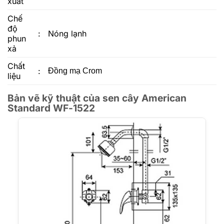
xuất
Chế
độ
:
Nóng lạnh
phun
xả
Chất
:
Đồng mạ Crom
liệu
Bản vẽ kỹ thuật của sen cây American
Standard WF-1522