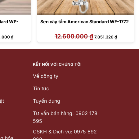
dard WP-
Sen cây tắm American Standard WF-1772
Giá
12.600.000
₫
Giá
Giá
0.000
₫
7.051.320
₫
hiện
gốc
hiện
tại
là:
tại
.000 ₫.
là:
12.600.000 ₫.
là:
2.500.000 ₫.
7.051.320 ₫
KẾT NỐI VỚI CHÚNG TÔI
Về công ty
Tin tức
ặt
Tuyển dụng
Tư vấn bán hàng: 0902 178
595
CSKH & Dịch vụ: 0975 892
ng hóa