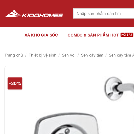
Bỏ
qua
Tìm
kiếm:
nội
dung
XẢ KHO GIÁ SỐC
COMBO & SẢN PHẨM HOT
Trang chủ
/
Thiết bị vệ sinh
/
Sen vòi
/
Sen cây tắm
/
Sen cây tắm 
-30%