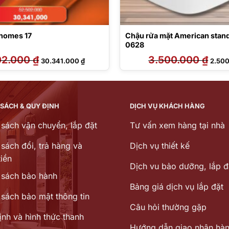
homes 17
Chậu rửa mặt American stan
0628
02.000
₫
Giá
Giá
3.500.000
₫
Giá
30.341.000
₫
2.50
gốc
hiện
gốc
là:
tại
là:
52.502.000 ₫.
là:
3.500
30.341.000 ₫.
 SÁCH & QUY ĐỊNH
DỊCH VỤ KHÁCH HÀNG
 sách vận chuyển, lắp đặt
Tư vấn xem hàng tại nhà
sách đổi, trả hàng và
Dịch vụ thiết kế
iền
Dịch vu bảo dưỡng, lắp đ
 sách bảo hành
Bảng giá dịch vụ lắp đặt
 sách bảo mật thông tin
Câu hỏi thường gặp
ịnh và hình thức thanh
Hướng dẫn giao nhận hà