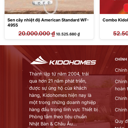
Sen cây nhiệt độ American Standard WF-
Combo Kido
4955
20.000.000
₫
Giá
Giá
52.5
10.525.680
₫
gốc
hiện
là:
tại
20.000.000 ₫.
là:
₫.
10.525.680 ₫.
CHÍNH
Chính
Thành lập từ năm 2004, trải
qua hơn 21 năm phát triển,
Chính 
được sự ủng hộ của khách
hoàn t
hàng,
Kidohomes hiện nay là
Chinh
một trong những doanh nghiệp
hàng đầu trong lĩnh vực Thiết bị
Chính
Phòng tắm theo tiêu chuẩn
Quy đ
Nhật Bản & Châu Âu...