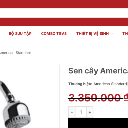
BỘ SƯU TẬP
COMBO TBVS
THIẾT BỊ VỆ SINH
TH
American Standard
Sen cây Americ
Thương hiệu:
American Standard
|
3.350.000
Sen cây American Standard W