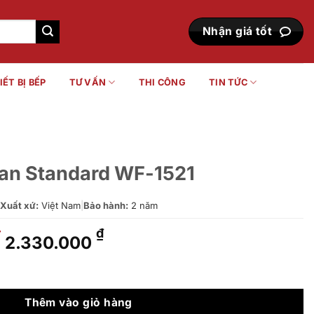
Nhận giá tốt
IẾT BỊ BẾP
TƯ VẤN
THI CÔNG
TIN TỨC
an Standard WF-1521
Xuất xứ:
Việt Nam
|
Bảo hành:
2 năm
Giá
Giá
₫
₫
2.330.000
gốc
hiện
là:
tại
F-1521 số lượng
3.350.000 ₫.
là:
2.330.000 ₫.
Thêm vào giỏ hàng