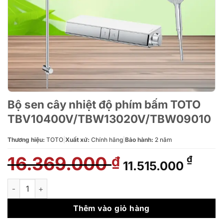
Bộ sen cây nhiệt độ phím bấm TOTO
TBV10400V/TBW13020V/TBW09010
Thương hiệu:
TOTO
|
Xuất xứ:
Chính hãng
|
Bảo hành:
2 năm
16.369.000
Giá
Giá
₫
₫
11.515.000
gốc
hiện
là:
tại
Bộ sen cây nhiệt độ phím bấm TOTO TBV10400V/TBW13020
16.369.000 ₫.
là:
11.51
Thêm vào giỏ hàng