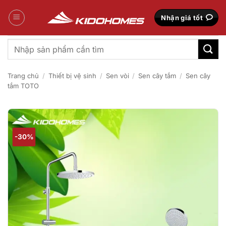
Bỏ
qua
Nhận giá tốt
nội
dung
Tìm
kiếm:
Trang chủ
/
Thiết bị vệ sinh
/
Sen vòi
/
Sen cây tắm
/
Sen cây
tắm TOTO
-30%