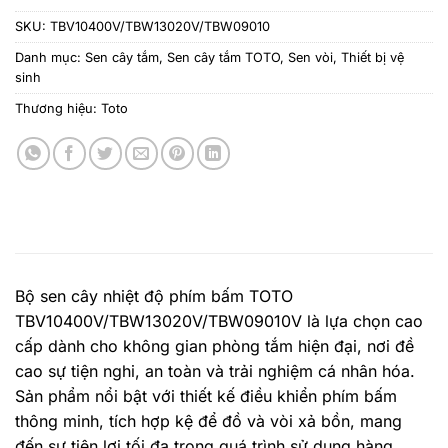
SKU:
TBV10400V/TBW13020V/TBW09010
Danh mục:
Sen cây tắm
,
Sen cây tắm TOTO
,
Sen vòi
,
Thiết bị vệ
sinh
Thương hiệu:
Toto
Bộ sen cây nhiệt độ phím bấm TOTO
TBV10400V/TBW13020V/TBW09010V là lựa chọn cao
cấp dành cho không gian phòng tắm hiện đại, nơi đề
cao sự tiện nghi, an toàn và trải nghiệm cá nhân hóa.
Sản phẩm nổi bật với thiết kế điều khiển phím bấm
thông minh, tích hợp kệ để đồ và vòi xả bồn, mang
đến sự tiện lợi tối đa trong quá trình sử dụng hàng