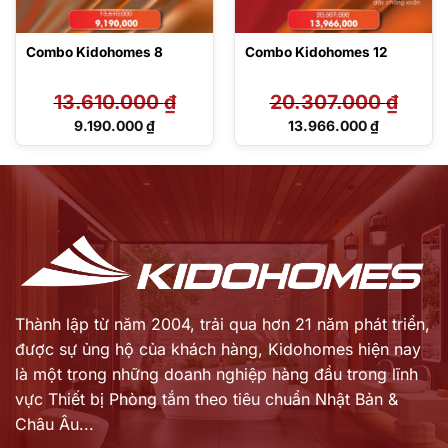
Combo Kidohomes 8
Combo Kidohomes 12
13.610.000
₫
20.307.000
₫
Giá
Giá
9.190.000
₫
13.966.000
₫
gốc
gốc
Giá
Giá
là:
là:
hiện
hiện
13.610.000 ₫.
20.307.000 ₫.
tại
tại
là:
là:
9.190.000 ₫.
13.966.000 ₫.
Thành lập từ năm 2004, trải qua hơn 21 năm phát triển,
được sự ủng hộ của khách hàng,
Kidohomes hiện nay
là một trong những doanh nghiệp hàng đầu trong lĩnh
vực Thiết bị Phòng tắm theo tiêu chuẩn Nhật Bản &
Châu Âu...