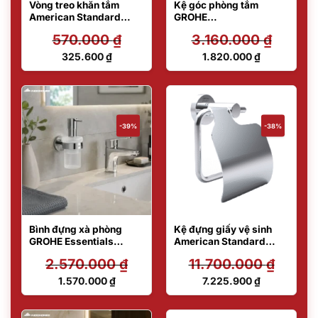
Vòng treo khăn tắm
Kệ góc phòng tắm
American Standard
GROHE
F52801-CHADY47
BauCosmopolitan
570.000
₫
3.160.000
₫
40663001
Giá
Giá
325.600
₫
1.820.000
₫
gốc
gốc
Giá
Giá
là:
là:
hiện
hiện
570.000 ₫.
3.160.000 ₫.
tại
tại
là:
là:
325.600 ₫.
1.820.000 ₫.
-39%
-38%
Bình đựng xà phòng
Kệ đựng giấy vệ sinh
GROHE Essentials
American Standard
40448001
C2011001-1MAS2B
2.570.000
₫
11.700.000
₫
Giá
Giá
1.570.000
₫
7.225.900
₫
gốc
gốc
Giá
Giá
là:
là:
hiện
hiện
2.570.000 ₫.
11.700.000 ₫.
tại
tại