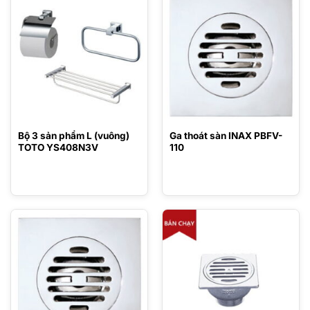
là:
là:
2.079.000 ₫.
1.237.000 ₫.
Bộ 3 sản phẩm L (vuông)
Ga thoát sàn INAX PBFV-
TOTO YS408N3V
110