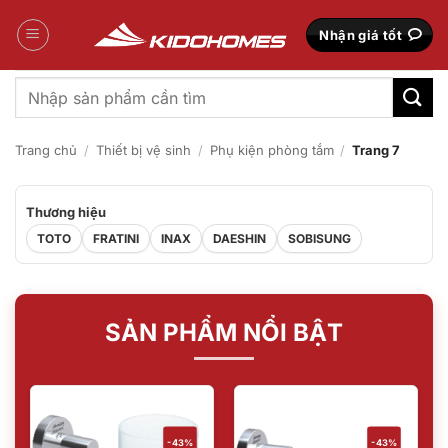
Bỏ
qua
Nhận giá tốt
nội
dung
Tìm
kiếm:
Trang chủ
/
Thiết bị vệ sinh
/
Phụ kiện phòng tắm
/
Trang 7
Thương hiệu
TOTO
FRATINI
INAX
DAESHIN
SOBISUNG
SẢN PHẨM NỔI BẬT
-43%
-43%