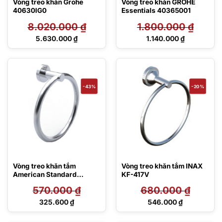
Vòng treo khăn Grohe
Vòng treo khăn GROHE
40630IG0
Essentials 40365001
8.020.000
₫
1.800.000
₫
Giá
Giá
5.630.000
₫
1.140.000
₫
gốc
gốc
Giá
Giá
là:
là:
hiện
hiện
8.020.000 ₫.
1.800.000 ₫.
tại
tại
là:
là:
5.630.000 ₫.
1.140.000 ₫.
-43%
-20%
Vòng treo khăn tắm
Vòng treo khăn tắm INAX
American Standard
KF-417V
F52801-CHADY47
570.000
₫
680.000
₫
Giá
Giá
325.600
₫
546.000
₫
gốc
gốc
Giá
Giá
là:
là:
hiện
hiện