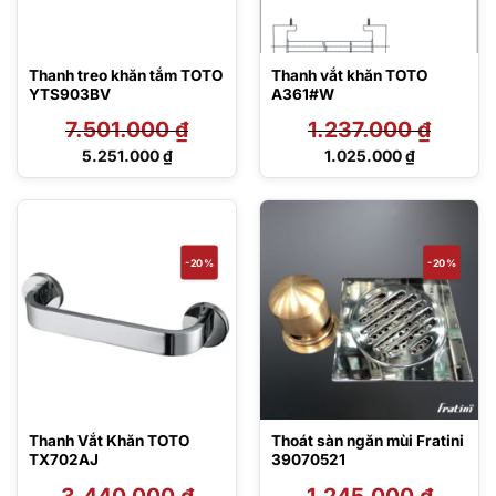
Thanh treo khăn tắm TOTO
Thanh vắt khăn TOTO
YTS903BV
A361#W
7.501.000
₫
1.237.000
₫
Giá
Giá
5.251.000
₫
1.025.000
₫
gốc
gốc
Giá
Giá
là:
là:
hiện
hiện
7.501.000 ₫.
1.237.000 ₫.
tại
tại
là:
là:
5.251.000 ₫.
1.025.000 ₫.
-20%
-20%
Thanh Vắt Khăn TOTO
Thoát sàn ngăn mùi Fratini
TX702AJ
39070521
3.440.000
₫
1.245.000
₫