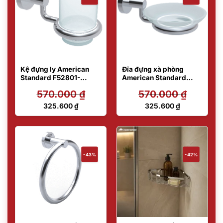
Kệ đựng ly American
Đĩa đựng xà phòng
Standard F52801-
American Standard
CHADY44
F52801-CHADY42
570.000
₫
570.000
₫
Giá
Giá
325.600
₫
325.600
₫
gốc
gốc
Giá
Giá
là:
là:
hiện
hiện
570.000 ₫.
570.000 ₫.
tại
tại
là:
là:
325.600 ₫.
325.600 ₫.
-43%
-42%