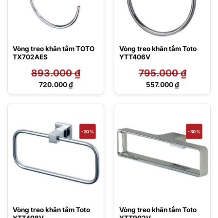
Vòng treo khăn tắm TOTO
Vòng treo khăn tắm Toto
TX702AES
YTT406V
893.000
₫
795.000
₫
Giá
Giá
720.000
₫
557.000
₫
gốc
gốc
Giá
Giá
là:
là:
hiện
hiện
893.000 ₫.
795.000 ₫.
tại
tại
là:
là:
720.000 ₫.
557.000 ₫.
-30%
-30%
Vòng treo khăn tắm Toto
Vòng treo khăn tắm Toto