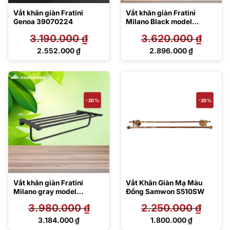
Vắt khăn giàn Fratini
Vắt khăn giàn Fratini
Genoa 39070224
Milano Black model
39070201BK
3.190.000
₫
3.620.000
₫
Giá
Giá
2.552.000
₫
2.896.000
₫
gốc
gốc
Giá
Giá
là:
là:
hiện
hiện
3.190.000 ₫.
3.620.000 ₫.
tại
tại
là:
là:
2.552.000 ₫.
2.896.000 ₫.
-20%
-20%
Vắt khăn giàn Fratini
Vắt Khăn Giàn Mạ Màu
Milano gray model
Đồng Samwon S510SW
39070233GY
3.980.000
₫
2.250.000
₫
Giá
Giá
3.184.000
₫
1.800.000
₫
gốc
gốc
Giá
Giá