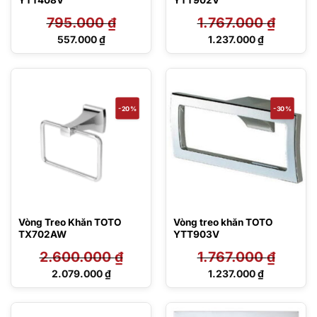
YTT408V
YTT902V
795.000
₫
1.767.000
₫
Giá
Giá
557.000
₫
1.237.000
₫
gốc
gốc
Giá
Giá
là:
là:
hiện
hiện
795.000 ₫.
1.767.000 ₫.
tại
tại
là:
là:
557.000 ₫.
1.237.000 ₫.
-20%
-30%
Vòng Treo Khăn TOTO
Vòng treo khăn TOTO
TX702AW
YTT903V
2.600.000
₫
1.767.000
₫
Giá
Giá
2.079.000
₫
1.237.000
₫
gốc
gốc
Giá
Giá
là:
là:
hiện
hiện
2.600.000 ₫.
1.767.000 ₫.
tại
tại