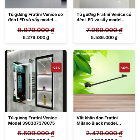
Tủ gương Fratini Venice có
Tủ gương Fratini Venice có
đèn LED và sấy model
đèn LED và sấy model
390305117065
390306047570
8.970.000
₫
7.980.000
₫
Giá
Giá
6.279.000
₫
5.586.000
₫
gốc
gốc
Giá
Giá
là:
là:
hiện
hiện
8.970.000 ₫.
7.980.000 ₫.
tại
tại
là:
là:
6.279.000 ₫.
5.586.000 ₫.
-25%
-20%
Tủ gương Fratini Venice
Vắt khăn đơn Fratini
Model 390307378075
Milano Black model
39070102BK
6.500.000
₫
2.470.000
₫