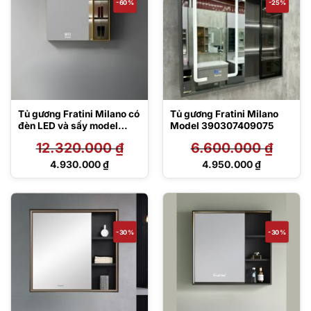
-60%
-25%
Tủ gương Fratini Milano có
Tủ gương Fratini Milano
đèn LED và sấy model
Model 390307409075
390306067570
12.320.000
₫
6.600.000
₫
Giá
Giá
4.930.000
₫
4.950.000
₫
gốc
gốc
Giá
Giá
là:
là:
hiện
hiện
12.320.000 ₫.
6.600.000 ₫.
tại
tại
là:
là:
4.930.000 ₫.
4.950.000 ₫.
-30%
-30%