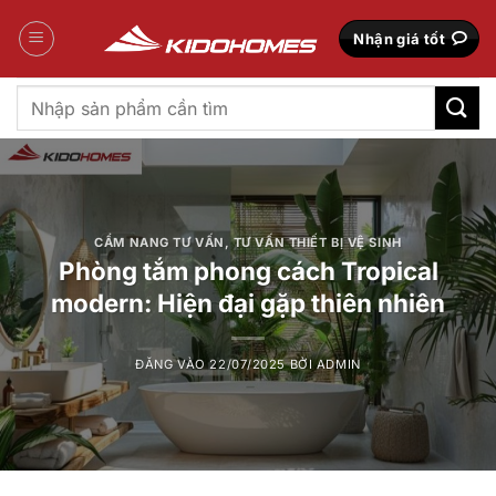
Bỏ
qua
Nhận giá tốt
nội
dung
Tìm
kiếm:
CẨM NANG TƯ VẤN
,
TƯ VẤN THIẾT BỊ VỆ SINH
Phòng tắm phong cách Tropical
modern: Hiện đại gặp thiên nhiên
ĐĂNG VÀO
22/07/2025
BỞI
ADMIN