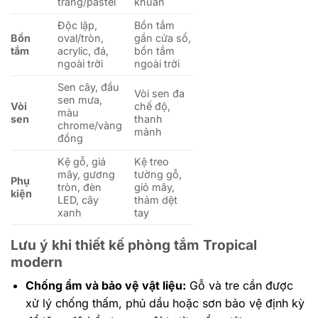
trắng/pastel
khuẩn
Độc lập,
Bồn tắm
Bồn
oval/tròn,
gần cửa sổ,
tắm
acrylic, đá,
bồn tắm
ngoài trời
ngoài trời
Sen cây, đầu
Vòi sen đa
sen mưa,
Vòi
chế độ,
màu
sen
thanh
chrome/vàng
mảnh
đồng
Kệ gỗ, giá
Kệ treo
mây, gương
tường gỗ,
Phụ
tròn, đèn
giỏ mây,
kiện
LED, cây
thảm dệt
xanh
tay
Lưu ý khi thiết kế phòng tắm Tropical
modern
Chống ẩm và bảo vệ vật liệu:
Gỗ và tre cần được
xử lý chống thấm, phủ dầu hoặc sơn bảo vệ định kỳ