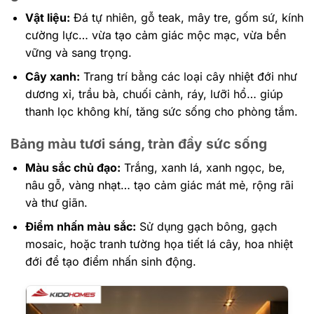
Vật liệu:
Đá tự nhiên, gỗ teak, mây tre, gốm sứ, kính
cường lực… vừa tạo cảm giác mộc mạc, vừa bền
vững và sang trọng.
Cây xanh:
Trang trí bằng các loại cây nhiệt đới như
dương xỉ, trầu bà, chuối cảnh, ráy, lưỡi hổ… giúp
thanh lọc không khí, tăng sức sống cho phòng tắm.
Bảng màu tươi sáng, tràn đầy sức sống
Màu sắc chủ đạo:
Trắng, xanh lá, xanh ngọc, be,
nâu gỗ, vàng nhạt… tạo cảm giác mát mẻ, rộng rãi
và thư giãn.
Điểm nhấn màu sắc:
Sử dụng gạch bông, gạch
mosaic, hoặc tranh tường họa tiết lá cây, hoa nhiệt
đới để tạo điểm nhấn sinh động.