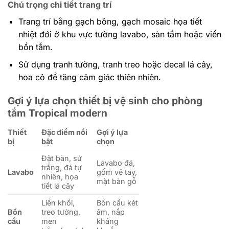
Chú trọng chi tiết trang trí
Trang trí bằng gạch bông, gạch mosaic họa tiết
nhiệt đới ở khu vực tường lavabo, sàn tắm hoặc viền
bồn tắm.
Sử dụng tranh tường, tranh treo hoặc decal lá cây,
hoa cỏ để tăng cảm giác thiên nhiên.
Gợi ý lựa chọn thiết bị vệ sinh cho phòng
tắm Tropical modern
Thiết
Đặc điểm nổi
Gợi ý lựa
bị
bật
chọn
Đặt bàn, sứ
Lavabo đá,
trắng, đá tự
Lavabo
gốm vẽ tay,
nhiên, họa
mặt bàn gỗ
tiết lá cây
Liền khối,
Bồn cầu két
Bồn
treo tường,
âm, nắp
cầu
men
kháng