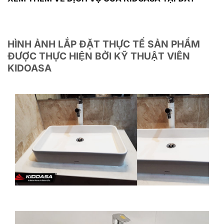
HÌNH ẢNH LẮP ĐẶT THỰC TẾ SẢN PHẨM
ĐƯỢC THỰC HIỆN BỞI KỸ THUẬT VIÊN
KIDOASA