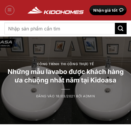
Bỏ
qua
Nhận giá tốt
nội
dung
Tìm
kiếm:
CÔNG TRÌNH THI CÔNG THỰC TẾ
Những mẫu lavabo được khách hàng
ưa chuộng nhất năm tại Kidoasa
ĐĂNG VÀO
18/03/2021
BỞI
ADMIN