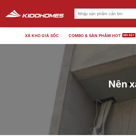
Bỏ
qua
Tìm
kiếm:
nội
dung
XẢ KHO GIÁ SỐC
COMBO & SẢN PHẨM HOT
Nên xâ