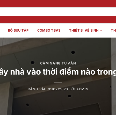
BỘ SƯU TẬP
COMBO TBVS
THIẾT BỊ VỆ SINH
TH
CẨM NANG TƯ VẤN
y nhà vào thời điểm nào tro
ĐĂNG VÀO
01/02/2023
BỞI
ADMIN