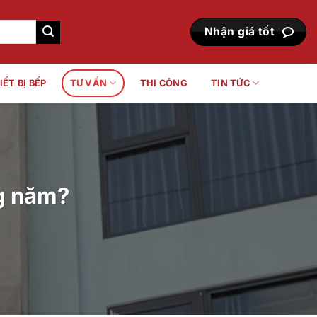
Nhận giá tốt
IẾT BỊ BẾP
TƯ VẤN
THI CÔNG
TIN TỨC
ng năm?