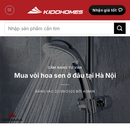
Bỏ
qua
Nhận giá tốt
nội
dung
Tìm
kiếm:
CẨM NANG TƯ VẤN
Mua vòi hoa sen ở đâu tại Hà Nội
ĐĂNG VÀO
22/09/2020
BỞI
ADMIN