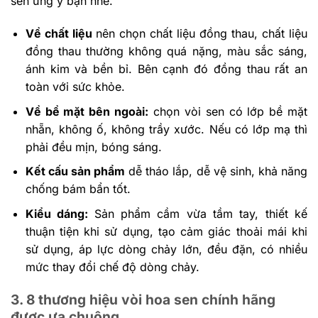
sen ưng ý bạn nhé.
Về chất liệu
nên chọn chất liệu đồng thau, chất liệu
đồng thau thường không quá nặng, màu sắc sáng,
ánh kim và bền bỉ. Bên cạnh đó đồng thau rất an
toàn với sức khỏe.
Về bề mặt bên ngoài:
chọn vòi sen có lớp bề mặt
nhẵn, không ố, không trầy xước. Nếu có lớp mạ thì
phải đều mịn, bóng sáng.
Kết cấu sản phẩm
dễ tháo lắp, dễ vệ sinh, khả năng
chống bám bẩn tốt.
Kiểu dáng:
Sản phẩm cầm vừa tầm tay, thiết kế
thuận tiện khi sử dụng, tạo cảm giác thoải mái khi
sử dụng, áp lực dòng chảy lớn, đều đặn, có nhiều
mức thay đổi chế độ dòng chảy.
3. 8 thương hiệu vòi hoa sen chính hãng
được ưa chuộng