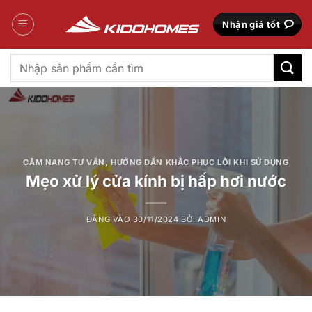
Bỏ
qua
Nhận giá tốt
nội
dung
Tìm
kiếm:
CẨM NANG TƯ VẤN
,
HƯỚNG DẪN KHẮC PHỤC LỖI KHI SỬ DỤNG
Mẹo xử lý cửa kính bị hấp hơi nước
ĐĂNG VÀO
30/11/2024
BỞI
ADMIN