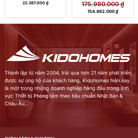
22.387.000
₫
175.980.000
₫
Giá
154.862.000
₫
gốc
Giá
là:
hiện
175.980.000 ₫.
tại
là:
154.862.000 ₫.
Thành lập từ năm 2004, trải qua hơn 21 năm phát triển,
được sự ủng hộ của khách hàng,
Kidohomes hiện nay
là một trong những doanh nghiệp hàng đầu trong lĩnh
vực Thiết bị Phòng tắm theo tiêu chuẩn Nhật Bản &
Châu Âu...