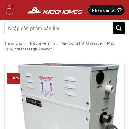
Bỏ
qua
Nhận giá tốt
nội
dung
Tìm
kiếm:
Trang chủ
/
Thiết bị vệ sinh
/
Máy xông hơi Massage
/
Máy
xông hơi Massage Amazon
-30%