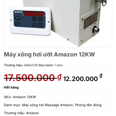
Máy xông hơi ướt Amazon 12KW
Thương hiệu:
AMAZON
|
Bảo hành:
1 năm
17.500.000
Giá
Giá
₫
₫
12.200.000
gốc
hiện
là:
tại
Hết hàng
17.500.000 ₫.
là:
SKU:
Amazon 12KW
12.2
Danh mục:
Máy xông hơi Massage Amazon
,
Phòng tắm đứng
Thương hiệu:
Amazon