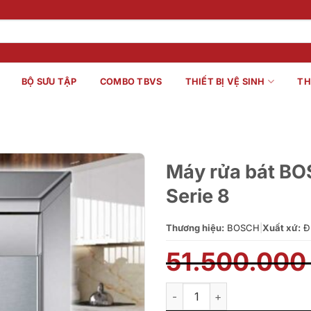
BỘ SƯU TẬP
COMBO TBVS
THIẾT BỊ VỆ SINH
TH
Máy rửa bát BO
Serie 8
Thương hiệu:
BOSCH
|
Xuất xứ:
Đ
51.500.00
Máy rửa bát BOSCH SMS88UI36E