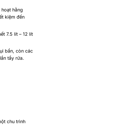
h hoạt hằng
ết kiệm đến
7.5 lít – 12 lít
ụi bẩn, còn các
ần tẩy rửa.
ột chu trình