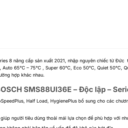
 Series 8 nâng cấp sản xuất 2021, nhập nguyên chiếc từ Đức 
C, Auto 65°C – 75°C , Super 60°C, Eco 50°C, Quiet 50°C, Q
trường hợp khác nhau.
át BOSCH SMS88UI36E – Độc lập – Seri
ioSpeedPlus, Half Load, HygienePlus bổ sung cho các chương 
 giúp người tiêu dùng thoải mái lựa chọn để phù hợp với nh
àng không phải bận tận về vấn đề độ khô của bát đĩa.