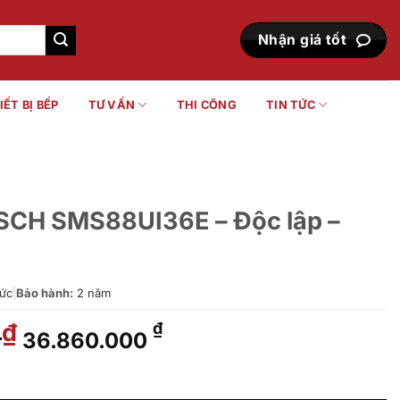
Nhận giá tốt
IẾT BỊ BẾP
TƯ VẤN
THI CÔNG
TIN TỨC
SCH SMS88UI36E – Độc lập –
ức
|
Bảo hành:
2 năm
0
Giá
Giá
₫
₫
36.860.000
gốc
hiện
là:
tại
 - Độc lập - Serie 8 số lượng
51.500.000 ₫.
là: