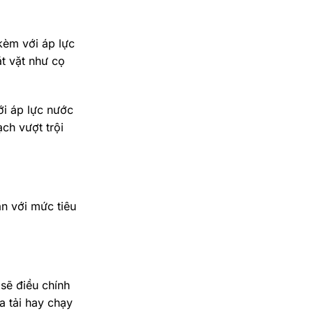
kèm với áp lực
t vặt như cọ
ới áp lực nước
ch vượt trội
ẩn với mức tiêu
sẽ điều chính
a tải hay chạy