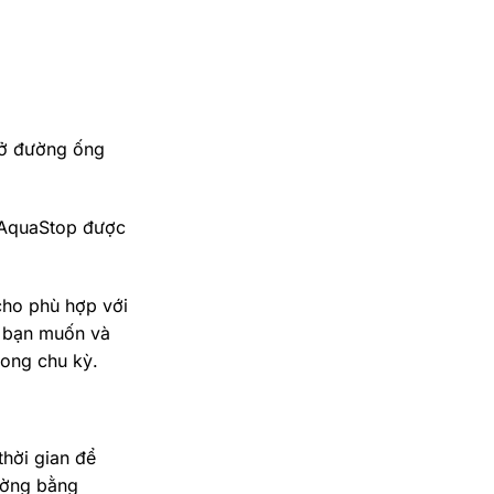
 ở đường ống
g AquaStop được
cho phù hợp với
h bạn muốn và
rong chu kỳ.
thời gian để
hường bằng