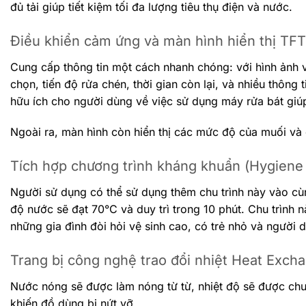
đủ tải giúp tiết kiệm tối đa lượng tiêu thụ điện và nước.
Điều khiển cảm ứng và màn hình hiển thị TFT
Cung cấp thông tin một cách nhanh chóng: với hình ảnh v
chọn, tiến độ rửa chén, thời gian còn lại, và nhiều thông
hữu ích cho người dùng về việc sử dụng máy rửa bát giúp
Ngoài ra, màn hình còn hiển thị các mức độ của muối và 
Tích hợp chương trình kháng khuẩn (Hygiene 
Người sử dụng có thể sử dụng thêm chu trình này vào cùn
độ nước sẽ đạt 70°C và duy trì trong 10 phút. Chu trình 
những gia đình đòi hỏi vệ sinh cao, có trẻ nhỏ và người d
Trang bị công nghệ trao đổi nhiệt Heat Exch
Nước nóng sẽ được làm nóng từ từ, nhiệt độ sẽ được chuy
khiến đồ dùng bị nứt vỡ.