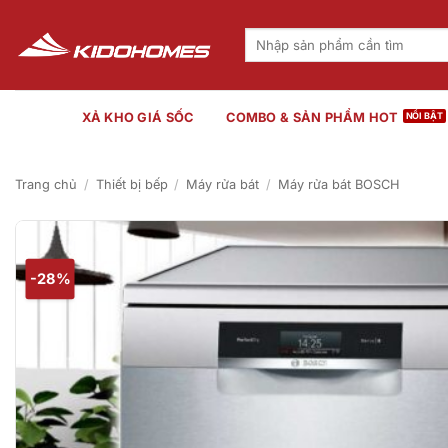
Bỏ
qua
Tìm
kiếm:
nội
dung
XẢ KHO GIÁ SỐC
COMBO & SẢN PHẨM HOT
Trang chủ
/
Thiết bị bếp
/
Máy rửa bát
/
Máy rửa bát BOSCH
-28%