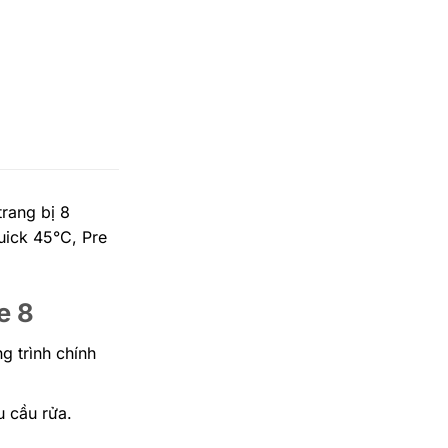
trang bị 8
uick 45°C, Pre
e 8
trình chính
u cầu rửa.