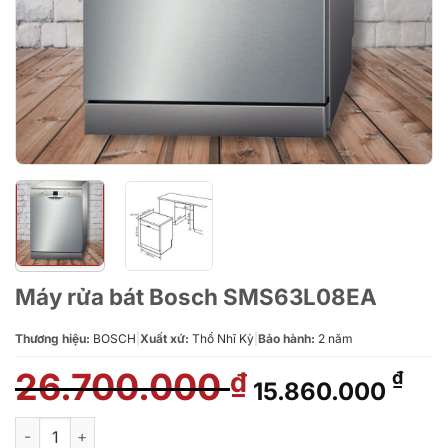
Máy rửa bát Bosch SMS63L08EA
Thương hiệu:
BOSCH
|
Xuất xứ:
Thổ Nhĩ Kỳ
|
Bảo hành:
2 năm
26.700.000
Giá
Giá
₫
₫
15.860.000
gốc
hiệ
là:
tại
Máy rửa bát Bosch SMS63L08EA số lượng