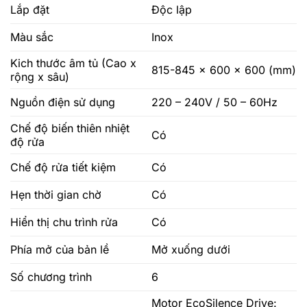
Lắp đặt
Độc lập
Màu sắc
Inox
Kich thước âm tủ (Cao x
815-845 x 600 x 600 (mm)
rộng x sâu)
Nguồn điện sử dụng
220 – 240V / 50 – 60Hz
Chế độ biến thiên nhiệt
Có
độ rửa
Chế độ rửa tiết kiệm
Có
Hẹn thời gian chờ
Có
Hiển thị chu trình rửa
Có
Phía mở của bản lề
Mở xuống dưới
Số chương trình
6
Motor EcoSilence Drive: