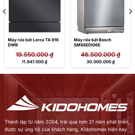
Máy rửa bát Lorca TA 916
Máy rửa bát Bosch
DWB
SMS6EDI06E
19.550.000
₫
46.500.000
₫
Giá
Giá
11.947.000
₫
30.000.000
₫
gốc
gốc
Giá
Giá
là:
là:
hiện
hiện
19.550.000 ₫.
46.500.000 ₫.
tại
tại
là:
là:
11.947.000 ₫.
30.000.000 ₫.
Thành lập từ năm 2004, trải qua hơn 21 năm phát triển,
được sự ủng hộ của khách hàng,
Kidohomes hiện nay