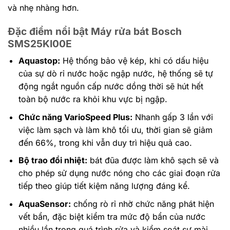
và nhẹ nhàng hơn.
Đặc điểm nổi bật Máy rửa bát Bosch
SMS25KI00E
Aquastop:
Hệ thống bảo vệ kép, khi có dấu hiệu
của sự dò rỉ nước hoặc ngập nước, hệ thống sẽ tự
động ngắt nguồn cấp nước dồng thời sẽ hút hết
toàn bộ nước ra khỏi khu vực bị ngập.
Chức năng VarioSpeed Plus:
Nhanh gấp 3 lần với
việc làm sạch và làm khô tối ưu, thời gian sẽ giảm
đến 66%, trong khi vẫn duy trì hiệu quả cao.
Bộ trao đổi nhiệt:
bát đũa được làm khô sạch sẽ và
cho phép sử dụng nước nóng cho các giai đoạn rửa
tiếp theo giúp tiết kiệm năng lượng đáng kể.
AquaSensor:
chống rò rỉ nhờ chức năng phát hiện
vết bẩn, đặc biệt kiểm tra mức độ bẩn của nước
nhiều lần trong quá trình rửa và kiểm soát sự mài