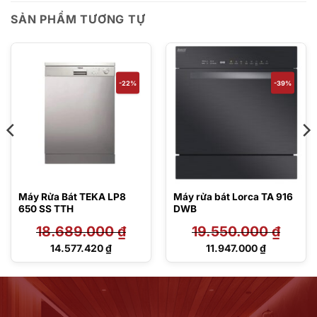
SẢN PHẨM TƯƠNG TỰ
-22%
-39%
Máy Rửa Bát TEKA LP8
Máy rửa bát Lorca TA 916
650 SS TTH
DWB
18.689.000
₫
19.550.000
₫
Giá
Giá
14.577.420
₫
11.947.000
₫
gốc
gốc
Giá
Giá
là:
là:
hiện
hiện
18.689.000 ₫.
19.550.000 ₫.
tại
tại
là:
là:
14.577.420 ₫.
11.947.000 ₫.