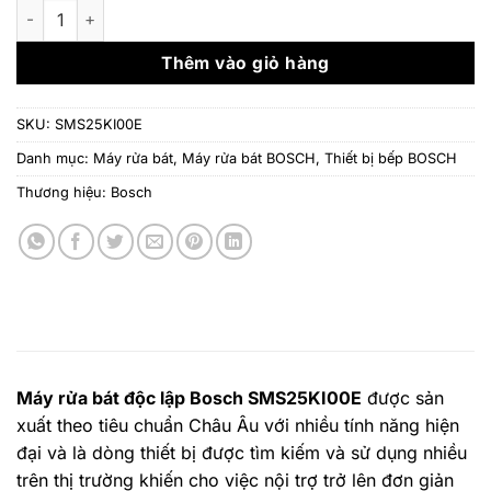
là:
tại
Máy rửa bát Bosch SMS25KI00E - 3 giàn rửa số lượng
25.800.000 ₫.
là:
15.
Thêm vào giỏ hàng
SKU:
SMS25KI00E
Danh mục:
Máy rửa bát
,
Máy rửa bát BOSCH
,
Thiết bị bếp BOSCH
Thương hiệu:
Bosch
Máy rửa bát độc lập Bosch SMS25KI00E
được sản
xuất theo tiêu chuẩn Châu Âu với nhiều tính năng hiện
đại và là dòng thiết bị được tìm kiếm và sử dụng nhiều
trên thị trường khiến cho việc nội trợ trở lên đơn giản