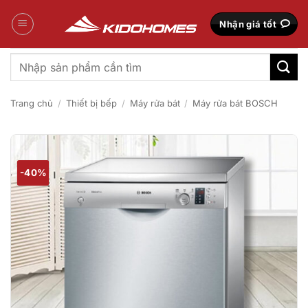
Bỏ
qua
Nhận giá tốt
nội
dung
Tìm
kiếm:
Trang chủ
/
Thiết bị bếp
/
Máy rửa bát
/
Máy rửa bát BOSCH
-40%