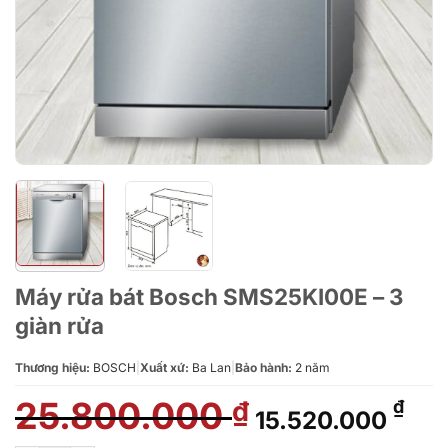
Máy rửa bát Bosch SMS25KI00E – 3
giàn rửa
Thương hiệu:
BOSCH
|
Xuất xứ:
Ba Lan
|
Bảo hành:
2 năm
25.800.000
Giá
Giá
₫
₫
15.520.000
gốc
hiệ