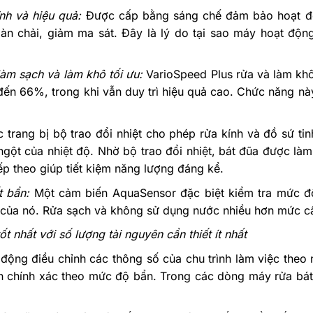
ĩnh và hiệu quả:
Được cấp bằng sáng chế đảm bảo hoạt đ
àn chải, giảm ma sát. Đây là lý do tại sao máy hoạt động
làm sạch và làm khô tối ưu:
VarioSpeed Plus rửa và làm khô
 đến 66%, trong khi vẫn duy trì hiệu quả cao. Chức năng nà
trang bị bộ trao đổi nhiệt cho phép rửa kính và đồ sứ ti
ngột của nhiệt độ. Nhờ bộ trao đổi nhiệt, bát đũa được là
p theo giúp tiết kiệm năng lượng đáng kể.
t bẩn:
Một cảm biến AquaSensor đặc biệt kiểm tra mức 
n của nó. Rửa sạch và không sử dụng nước nhiều hơn mức cầ
 nhất với số lượng tài nguyên cần thiết ít nhất
động điều chỉnh các thông số của chu trình làm việc theo 
họn chính xác theo mức độ bẩn. Trong các dòng máy rửa bát