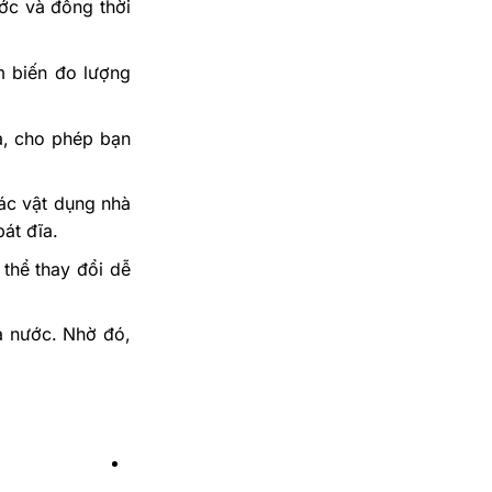
ớc và đồng thời
m biến đo lượng
ửa, cho phép bạn
ác vật dụng nhà
át đĩa.
thể thay đổi dễ
a nước. Nhờ đó,