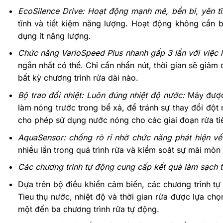
EcoSilence Drive: Hoạt động mạnh mẽ, bền bỉ, yên t
tĩnh và tiết kiệm năng lượng. Hoạt động không cần b
dụng ít năng lượng.
Chức năng VarioSpeed Plus nhanh gấp 3 lần với việc 
ngắn nhất có thể. Chỉ cần nhấn nút, thời gian sẽ giảm
bất kỳ chương trình rửa dài nào.
Bộ trao đổi nhiệt: Luôn đúng nhiệt độ nước:
Máy được 
làm nóng trước trong bể xả, để tránh sự thay đổi đột 
cho phép sử dụng nước nóng cho các giai đoạn rửa tiế
AquaSensor: chống rò rỉ nhờ chức năng phát hiện vế
nhiều lần trong quá trình rửa và kiểm soát sự mài mò
Các chương trình tự động cung cấp kết quả làm sạch tốt
Dựa trên bộ điều khiển cảm biến, các chương trình tự 
Tieu thụ nước, nhiệt độ và thời gian rửa được lựa c
một đến ba chương trình rửa tự động.