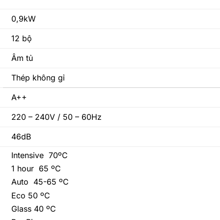
0,9kW
12 bộ
Âm tủ
Thép không gỉ
A++
220 – 240V / 50 – 60Hz
46dB
Intensive 70ºC
1 hour 65 ºC
Auto 45-65 ºC
Eco 50 ºC
Glass 40 ºC