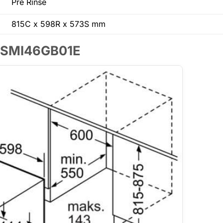
Pre Rinse
815C x 598R x 573S mm
sch SMI46GB01E