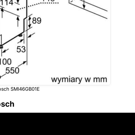
́t Bosch SMI46GB01E
osch