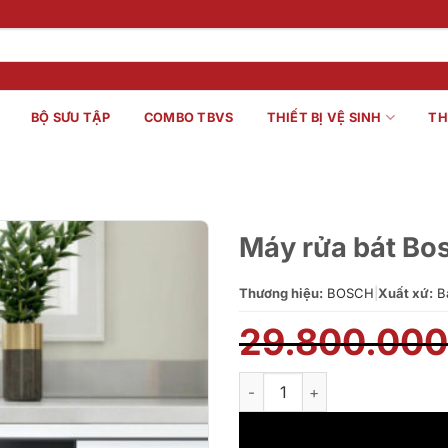
BỘ SƯU TẬP
COMBO TBVS
THIẾT BỊ VỆ SINH
TH
Máy rửa bát B
Thương hiệu:
BOSCH
|
Xuất xứ:
B
29.800.00
Máy rửa bát Bosch SMI46GB01