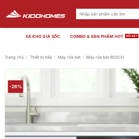
Bỏ
qua
Tìm
kiếm:
nội
dung
XẢ KHO GIÁ SỐC
COMBO & SẢN PHẨM HOT
Trang chủ
/
Thiết bị bếp
/
Máy rửa bát
/
Máy rửa bát BOSCH
-26%