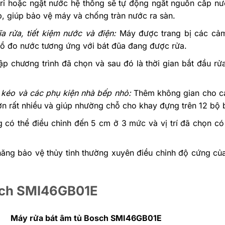
 rỉ hoặc ngật nước hệ thống sẽ tự động ngắt nguồn cấp nư
p, giúp bảo vệ máy và chống tràn nước ra sàn.
a rửa, tiết kiệm nước và điện:
Máy được trang bị các cả
g hồ đo nước tương ứng với bát đũa đang được rửa.
 lập chương trình đã chọn và sau đó là thời gian bắt đầu r
 kéo và các phụ kiện nhà bếp nhỏ:
Thêm không gian cho c
ơn rất nhiều và giúp nhường chỗ cho khay đựng trên 12 bộ b
 có thể điều chỉnh đến 5 cm ở 3 mức và vị trí đã chọn có 
ăng bảo vệ thủy tinh thường xuyên điều chỉnh độ cứng củ
 Bosch SMI46GB01E
Máy rửa bát âm tủ Bosch SMI46GB01E