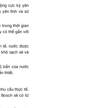
ộng cực kỳ yên
 yên tĩnh và sử
 trong thời gian
y có thể gắn với
nh tế. nước được
m khô sạch sẽ và
độ bẩn của nước
n thiết.
nhu cầu thực tế.
 Bosch sẽ có từ