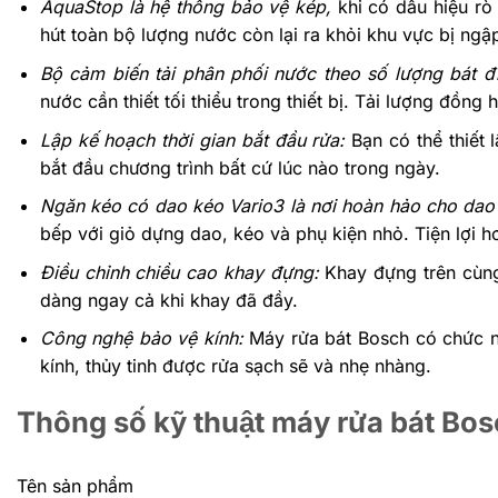
AquaStop là hệ thống bảo vệ kép,
khi có dấu hiệu rò
hút toàn bộ lượng nước còn lại ra khỏi khu vực bị ngậ
Bộ cảm biến tải phân phối nước theo số lượng bát đĩ
nước cần thiết tối thiểu trong thiết bị. Tải lượng đồn
Lập kế hoạch thời gian bắt đầu rửa:
Bạn có thể thiết
bắt đầu chương trình bất cứ lúc nào trong ngày.
Ngăn kéo có dao kéo Vario3 là nơi hoàn hảo cho dao
bếp với giỏ dựng dao, kéo và phụ kiện nhỏ. Tiện lợi h
Điều chỉnh chiều cao khay đựng:
Khay đựng trên cùng
dàng ngay cả khi khay đã đầy.
Công nghệ bảo vệ kính:
Máy rửa bát Bosch có chức n
kính, thủy tinh được rửa sạch sẽ và nhẹ nhàng.
Thông số kỹ thuật máy rửa bát
Tên sản phẩm