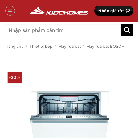
Bỏ
qua
Nhận giá tốt
nội
dung
Tìm
kiếm:
Trang chủ
/
Thiết bị bếp
/
Máy rửa bát
/
Máy rửa bát BOSCH
-20%