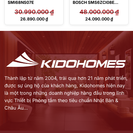
SMI68NS07E
BOSCH SMS6ZCI08E
Serie 6
30.990.000
₫
48.000.000
₫
Giá
Giá
26.890.000
₫
24.090.000
₫
gốc
gốc
Giá
Giá
là:
là:
hiện
hiện
30.990.000 ₫.
48.000.000 ₫.
tại
tại
là:
là:
26.890.000 ₫.
24.090.000 ₫.
Thành lập từ năm 2004, trải qua hơn 21 năm phát triển,
được sự ủng hộ của khách hàng,
Kidohomes hiện nay
là một trong những doanh nghiệp hàng đầu trong lĩnh
vực Thiết bị Phòng tắm theo tiêu chuẩn Nhật Bản &
Châu Âu...