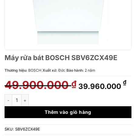
Máy rửa bát BOSCH SBV6ZCX49E
Thương hiệu:
BOSCH
|
Xuất xứ:
Đức
|
Bảo hành:
2 năm
49.900.000
Giá
Gi
₫
₫
39.960.000
gốc
hi
là:
tại
Máy rửa bát BOSCH SBV6ZCX49E số lượng
49.900.000 ₫.
là:
39
Thêm vào giỏ hàng
SKU:
SBV6ZCX49E