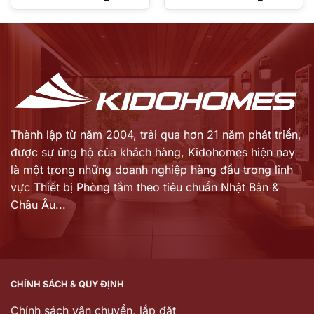
gốc
gốc
Giá
Giá
là:
là:
hiện
hiện
10.500.000 ₫.
8.569.000 ₫.
tại
tại
là:
là:
6.300.000 ₫.
6.683.820 ₫.
Thành lập từ năm 2004, trải qua hơn 21 năm phát triển,
được sự ủng hộ của khách hàng,
Kidohomes hiện nay
là một trong những doanh nghiệp hàng đầu trong lĩnh
vực Thiết bị Phòng tắm theo tiêu chuẩn Nhật Bản &
Châu Âu...
CHÍNH SÁCH & QUY ĐỊNH
Chính sách vận chuyển, lắp đặt