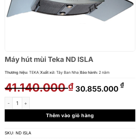
Máy hút mùi Teka ND ISLA
Thương hiệu:
TEKA
|
Xuất xứ:
Tây Ban Nha
|
Bảo hành:
2 năm
41.140.000
Giá
Giá
₫
₫
30.855.000
gốc
hiện
là:
tại
Máy hút mùi Teka ND ISLA số lượng
41.140.000 ₫.
là:
30.8
Thêm vào giỏ hàng
SKU:
ND ISLA