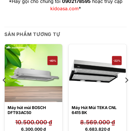
*Hãy gọi cho chúng tôi
0902178595
hoặc truy cập
kidoasa.com
*
SẢN PHẨM TƯƠNG TỰ
-40%
-22%
Máy hút mùi BOSCH
Máy Hút Mùi TEKA CNL
DFT93AC50
6415 BK
10.500.000
₫
8.569.000
₫
Giá
Giá
6.300.000
₫
6.683.820
₫