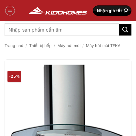
Bỏ
qua
Nhận giá tốt
nội
dung
Tìm
kiếm:
Trang chủ
/
Thiết bị bếp
/
Máy hút mùi
/
Máy hút mùi TEKA
-25%