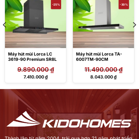
-25%
-30%
Máy hút mùi Lorca LC
Máy hút mùi Lorca TA-
3619-90 Premium SR8L
6007TM-90CM
9.890.000
₫
11.490.000
₫
Giá
Giá
7.410.000
₫
8.043.000
₫
gốc
gốc
Giá
Giá
là:
là:
hiện
hiện
9.890.000 ₫.
11.490.000 ₫.
tại
tại
là:
là:
7.410.000 ₫.
8.043.000 ₫.
Thành lập từ năm 2004, trải qua hơn 21 năm phát triển,