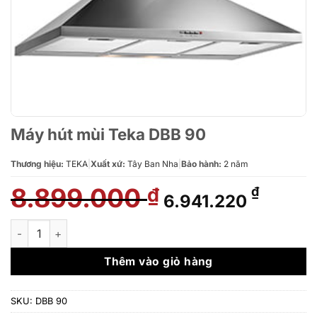
Máy hút mùi Teka DBB 90
Thương hiệu:
TEKA
|
Xuất xứ:
Tây Ban Nha
|
Bảo hành:
2 năm
8.899.000
Giá
Giá
₫
₫
6.941.220
gốc
hiện
là:
tại
Máy hút mùi Teka DBB 90 số lượng
8.899.000 ₫.
là:
6.941.
Thêm vào giỏ hàng
SKU:
DBB 90