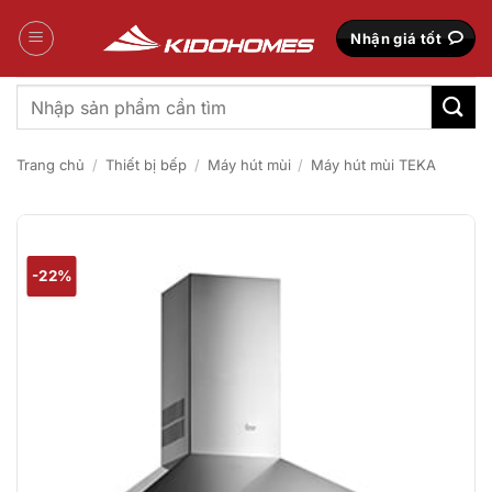
Bỏ
qua
Nhận giá tốt
nội
dung
Tìm
kiếm:
Trang chủ
/
Thiết bị bếp
/
Máy hút mùi
/
Máy hút mùi TEKA
-22%