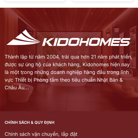
Giá
Giá
là:
là:
hiện
hiện
7.029.000 ₫.
23.199.000 ₫.
tại
tại
là:
là:
5.482.620 ₫.
18.095.220 ₫.
Thành lập từ năm 2004, trải qua hơn 21 năm phát triển,
được sự ủng hộ của khách hàng,
Kidohomes hiện nay
là một trong những doanh nghiệp hàng đầu trong lĩnh
vực Thiết bị Phòng tắm theo tiêu chuẩn Nhật Bản &
Châu Âu...
CHÍNH SÁCH & QUY ĐỊNH
Chính sách vận chuyển, lắp đặt