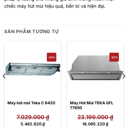
chiếc máy hút mùi hiệu quả, bền bỉ và hiện đại.
SẢN PHẨM TƯƠNG TỰ
-22%
-22%
Máy hút mùi Teka C 6420
Máy Hút Mùi TEKA GFL
77650
7.029.000
₫
23.199.000
₫
Giá
Giá
5.482.620
₫
18.095.220
₫
gốc
gốc