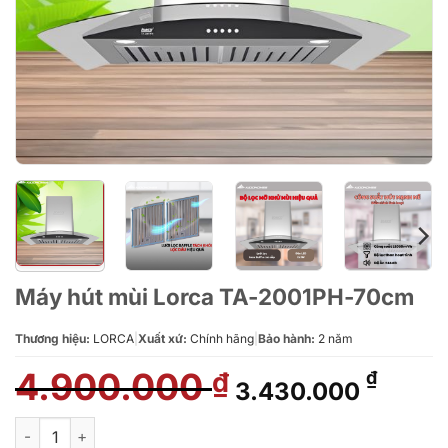
Máy hút mùi Lorca TA-2001PH-70cm
Thương hiệu:
LORCA
|
Xuất xứ:
Chính hãng
|
Bảo hành:
2 năm
4.900.000
Giá
Giá
₫
₫
3.430.000
gốc
hiện
là:
tại
Máy hút mùi Lorca TA-2001PH-70cm số lượng