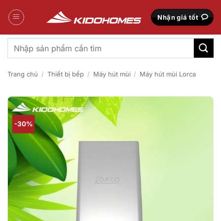
Bỏ
qua
Nhận giá tốt
nội
dung
Tìm
kiếm:
Trang chủ
/
Thiết bị bếp
/
Máy hút mùi
/
Máy hút mùi Lorca
-30%