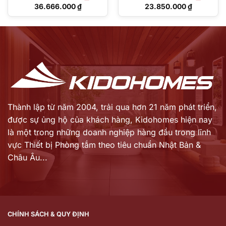
Giá
Giá
36.666.000
₫
23.850.000
₫
gốc
gốc
Giá
Giá
là:
là:
hiện
hiện
51.500.000 ₫.
39.690.000 ₫.
tại
tại
là:
là:
36.666.000 ₫.
23.850.000 ₫.
Thành lập từ năm 2004, trải qua hơn 21 năm phát triển,
được sự ủng hộ của khách hàng,
Kidohomes hiện nay
là một trong những doanh nghiệp hàng đầu trong lĩnh
vực Thiết bị Phòng tắm theo tiêu chuẩn Nhật Bản &
Châu Âu...
CHÍNH SÁCH & QUY ĐỊNH