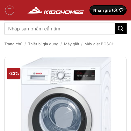
Bỏ
qua
Nhận giá tốt
nội
dung
Tìm
kiếm:
Trang chủ
/
Thiết bị gia dụng
/
Máy giặt
/
Máy giặt BOSCH
-33%