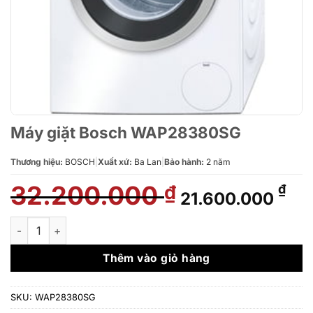
Máy giặt Bosch WAP28380SG
Thương hiệu:
BOSCH
|
Xuất xứ:
Ba Lan
|
Bảo hành:
2 năm
32.200.000
Giá
Giá
₫
₫
21.600.000
gốc
hiệ
là:
tại
Máy giặt Bosch WAP28380SG số lượng
32.200.000 ₫.
là:
21.
Thêm vào giỏ hàng
SKU:
WAP28380SG