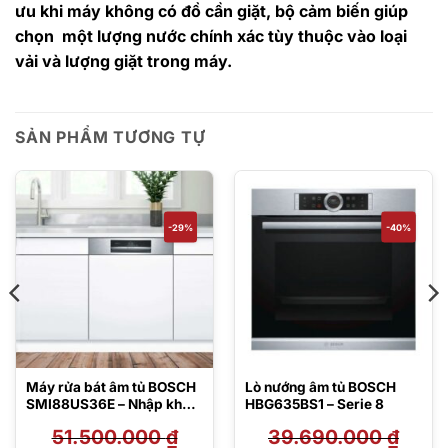
ưu khi máy không có đồ cần giặt, bộ cảm biến giúp
chọn một lượng nước chính xác tùy thuộc vào loại
vải và lượng giặt trong máy.
SẢN PHẨM TƯƠNG TỰ
-29%
-40%
Máy rửa bát âm tủ BOSCH
Lò nướng âm tủ BOSCH
SMI88US36E – Nhập khẩu
HBG635BS1 – Serie 8
Đức
51.500.000
₫
39.690.000
₫