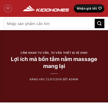
Bỏ
qua
Nhận giá tốt
nội
dung
Tìm
kiếm:
CẨM NANG TƯ VẤN
,
TƯ VẤN THIẾT BỊ VỆ SINH
Lợi ích mà bồn tắm nằm massage
mang lại
ĐĂNG VÀO
22/07/2019
BỞI
ADMIN