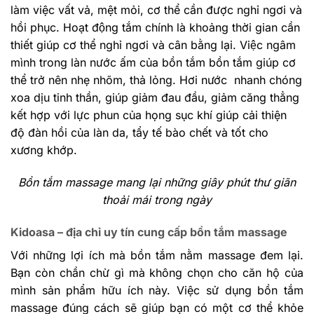
làm việc vất vả, mệt mỏi, cơ thể cần được nghỉ ngơi và
hồi phục. Hoạt động tắm chính là khoảng thời gian cần
thiết giúp cơ thể nghỉ ngơi và cân bằng lại. Việc ngâm
mình trong làn nước ấm của bồn tắm bồn tắm giúp cơ
thể trở nên nhẹ nhõm, thả lỏng. Hơi nước nhanh chóng
xoa dịu tinh thần, giúp giảm đau đầu, giảm căng thẳng
kết hợp với lực phun của họng sục khí giúp cải thiện
độ đàn hồi của làn da, tẩy tế bào chết và tốt cho
xương khớp.
Bồn tắm massage mang lại những giây phút thư giãn
thoải mái trong ngày
Kidoasa – địa chỉ uy tín cung cấp bồn tắm massage
Với những lợi ích mà bồn tắm nằm massage đem lại.
Bạn còn chần chừ gì mà không chọn cho căn hộ của
mình sản phẩm hữu ích này. Việc sử dụng bồn tắm
massage đúng cách sẽ giúp bạn có một cơ thể khỏe