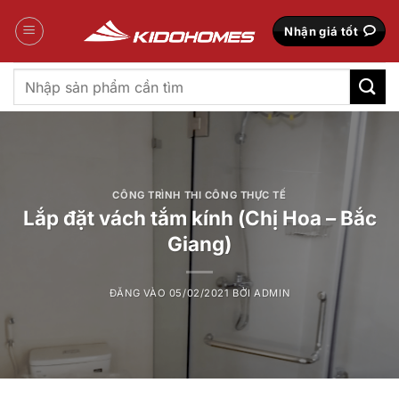
Bỏ
qua
Nhận giá tốt
nội
dung
Tìm
kiếm:
CÔNG TRÌNH THI CÔNG THỰC TẾ
Lắp đặt vách tắm kính (Chị Hoa – Bắc
Giang)
ĐĂNG VÀO
05/02/2021
BỞI
ADMIN