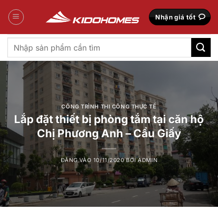
Bỏ
qua
Nhận giá tốt
nội
dung
Tìm
kiếm:
CÔNG TRÌNH THI CÔNG THỰC TẾ
Lắp đặt thiết bị phòng tắm tại căn hộ
Chị Phương Anh – Cầu Giấy
ĐĂNG VÀO
10/11/2020
BỞI
ADMIN