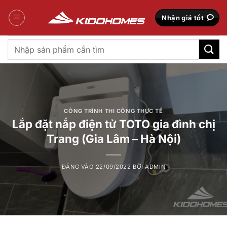
Bỏ
qua
Nhận giá tốt
nội
dung
Tìm
kiếm:
CÔNG TRÌNH THI CÔNG THỰC TẾ
Lắp đặt nắp điện tử TOTO gia đình chị
Trang (Gia Lâm – Hà Nội)
ĐĂNG VÀO
22/09/2022
BỞI
ADMIN