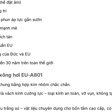
thể đặt âm)
 trí
phun áp lực gắn sườn
 mạnh mẽ
ếch tán
huẩn EU
ng của Đức và EU
ến 30 năm trên toàn thế giới
 xông hơi EU-A801
khung bằng hợp kim nhôm chắc chắn.
à vách kính cường lực – loại kính an toàn, vỡ vụn, không 
àu trắng sứ – vật liệu chuyên dụng cho bồn tắm cao cấp, 