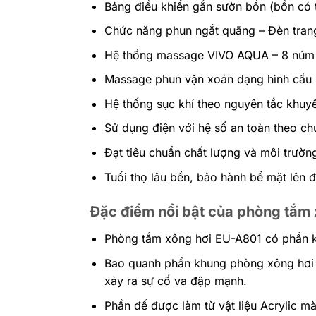
Bảng điều khiển gắn sườn bồn (bồn có 
Chức năng phun ngắt quãng – Đèn trang
Hệ thống massage VIVO AQUA – 8 núm 
Massage phun vặn xoán dạng hình cầu
Hệ thống sục khí theo nguyên tắc khuy
Sử dụng điện với hệ số an toàn theo c
Đạt tiêu chuẩn chất lượng và môi trườ
Tuổi thọ lâu bền, bảo hành bề mặt lên đ
Đặc điểm nổi bật của phòng tắm
Phòng tắm xông hơi EU-A801 có phần 
Bao quanh phần khung phòng xông hơi l
xảy ra sự cố va đập mạnh.
Phần đế được làm từ vật liệu Acrylic m