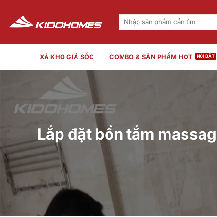
Bỏ
qua
Tìm
kiếm:
nội
dung
XẢ KHO GIÁ SỐC
COMBO & SẢN PHẨM HOT
Lắp đặt bồn tắm massag