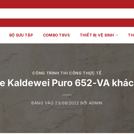
BỘ SƯU TẬP
COMBO TBVS
THIẾT BỊ VỆ SINH
TH
CÔNG TRÌNH THI CÔNG THỰC TẾ
e Kaldewei Puro 652-VA khách
ĐĂNG VÀO
23/08/2022
BỞI
ADMIN