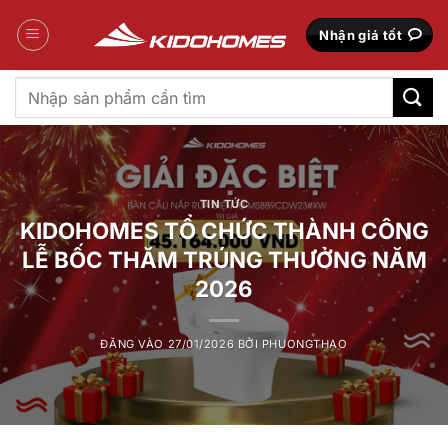
Bỏ
qua
Nhận giá tốt
nội
dung
Tìm
kiếm:
TIN TỨC
KIDOHOMES TỔ CHỨC THÀNH CÔNG
LỄ BỐC THĂM TRÚNG THƯỞNG NĂM
2026
ĐĂNG VÀO
27/01/2026
BỞI
PHUONGTHAO