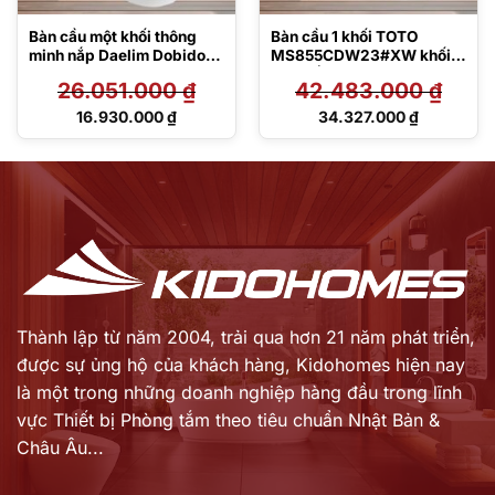
Bàn cầu một khối thông
Bàn cầu 1 khối TOTO
minh nắp Daelim Dobidos
MS855CDW23#XW khối
MS857DT8/DB5500
kèm nắp rửa điện tử
26.051.000
₫
42.483.000
₫
TCF47360GAA
Giá
Giá
16.930.000
₫
34.327.000
₫
gốc
gốc
Giá
Giá
là:
là:
hiện
hiện
26.051.000 ₫.
42.483.000 ₫.
tại
tại
là:
là:
16.930.000 ₫.
34.327.000 ₫.
Thành lập từ năm 2004, trải qua hơn 21 năm phát triển,
được sự ủng hộ của khách hàng,
Kidohomes hiện nay
là một trong những doanh nghiệp hàng đầu trong lĩnh
vực Thiết bị Phòng tắm theo tiêu chuẩn Nhật Bản &
Châu Âu...