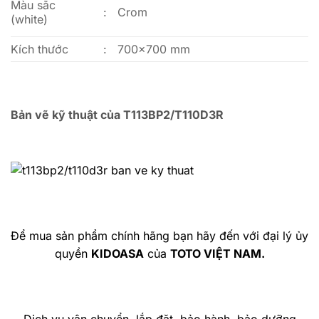
Màu sắc
:
Crom
(white)
Kích thước
:
700×700 mm
Bản vẽ kỹ thuật của T113BP2/T110D3R
Để mua sản phẩm chính hãng bạn hãy đến với đại lý ủy
quyền
KIDOASA
của
TOTO VIỆT NAM.
Dịch vụ vận chuyển, lắp đặt, bảo hành, bảo dưỡng