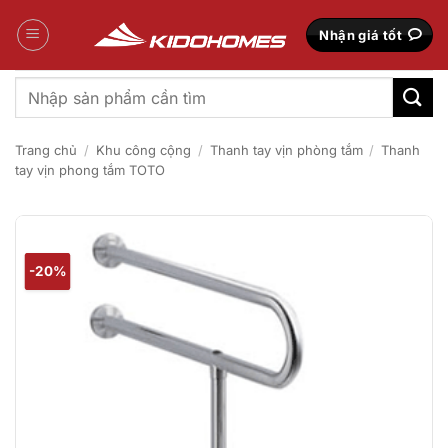
Bỏ
qua
Nhận giá tốt
nội
dung
Tìm
kiếm:
Trang chủ
/
Khu công cộng
/
Thanh tay vịn phòng tắm
/
Thanh
tay vịn phong tắm TOTO
-20%