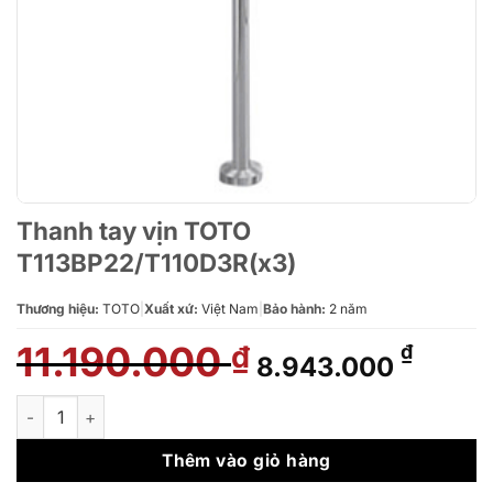
Thanh tay vịn TOTO
T113BP22/T110D3R(x3)
Thương hiệu:
TOTO
|
Xuất xứ:
Việt Nam
|
Bảo hành:
2 năm
11.190.000
Giá
Giá
₫
₫
8.943.000
gốc
hiện
là:
tại
Thanh tay vịn TOTO T113BP22/T110D3R(x3) số lượng
11.190.000 ₫.
là:
8.943
Thêm vào giỏ hàng