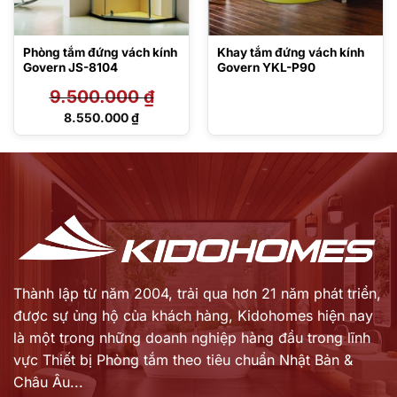
Phòng tắm đứng vách kính
Khay tắm đứng vách kính
Govern JS-8104
Govern YKL-P90
9.500.000
₫
Giá
8.550.000
₫
gốc
Giá
là:
hiện
9.500.000 ₫.
tại
là:
8.550.000 ₫.
Thành lập từ năm 2004, trải qua hơn 21 năm phát triển,
được sự ủng hộ của khách hàng,
Kidohomes hiện nay
là một trong những doanh nghiệp hàng đầu trong lĩnh
vực Thiết bị Phòng tắm theo tiêu chuẩn Nhật Bản &
Châu Âu...