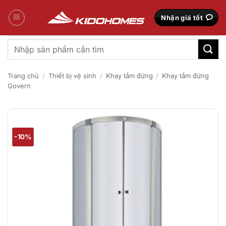
Bỏ
qua
Nhận giá tốt
nội
dung
Tìm
kiếm:
Trang chủ
/
Thiết bị vệ sinh
/
Khay tắm đứng
/
Khay tắm đứng
Govern
-10%