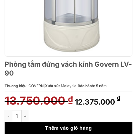
Phòng tắm đứng vách kính Govern LV-
90
Thương hiệu:
GOVERN
|
Xuất xứ:
Malaysia
|
Bảo hành:
5 năm
13.750.000
Giá
Giá
₫
₫
12.375.000
gốc
hiện
là:
tại
Phòng tắm đứng vách kính Govern LV-90 số lượng
13.750.000 ₫.
là:
12.3
Thêm vào giỏ hàng