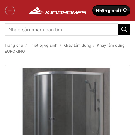
Bỏ
qua
Nhận giá tốt
nội
dung
Tìm
kiếm:
Trang chủ
/
Thiết bị vệ sinh
/
Khay tắm đứng
/
Khay tắm đứng
EUROKING