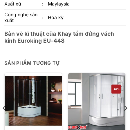
Xuất xứ
:
Maylaysia
Công nghệ sản
:
Hoa kỳ
xuất
Bản vẽ kĩ thuật của Khay tắm đứng vách
kính Euroking EU-448
SẢN PHẨM TƯƠNG TỰ
-10%