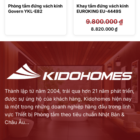
Phòng tắm đứng vách kính
Khay tắm đứng vách kính
Govern YKL-E82
EUROKING EU-4449S
9.800.000
₫
Giá
8.820.000
₫
gốc
Giá
là:
hiện
9.800.000 ₫.
tại
là:
8.820.000 ₫.
Thành lập từ năm 2004, trải qua hơn 21 năm phát triển,
được sự ủng hộ của khách hàng,
Kidohomes hiện nay
là một trong những doanh nghiệp hàng đầu trong lĩnh
vực Thiết bị Phòng tắm theo tiêu chuẩn Nhật Bản &
Châu Âu...