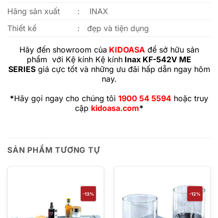
Hãng sản xuất
:
INAX
Thiết kế
:
đẹp và tiện dụng
Hãy đến showroom của
KIDOASA
để sở hữu sản
phẩm
với
Kệ kính Kệ kính
Inax KF-542V ME
SERIES
giá cực tốt và những ưu đãi hấp dẫn ngay hôm
nay.
*
Hãy gọi ngay cho chúng tôi
1900 54 5594
hoặc truy
cập
kidoasa.com
*
SẢN PHẨM TƯƠNG TỰ
-13%
-12%