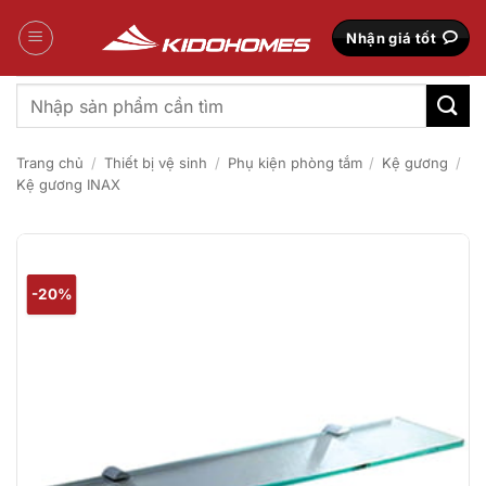
Bỏ
qua
Nhận giá tốt
nội
dung
Tìm
kiếm:
Trang chủ
/
Thiết bị vệ sinh
/
Phụ kiện phòng tắm
/
Kệ gương
/
Kệ gương INAX
-20%