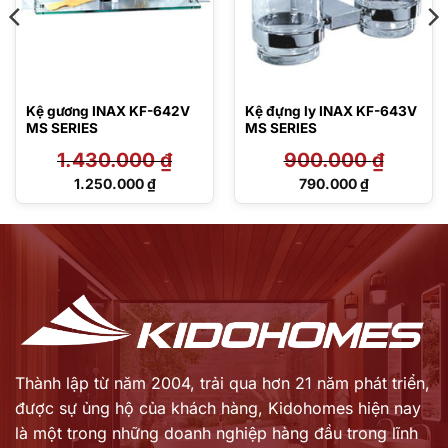
Kệ gương INAX KF-642V
Kệ đựng ly INAX KF-643V
MS SERIES
MS SERIES
1.430.000
₫
900.000
₫
Giá
Giá
1.250.000
₫
790.000
₫
gốc
gốc
Giá
Giá
là:
là:
hiện
hiện
1.430.000 ₫.
900.000 ₫.
tại
tại
là:
là:
1.250.000 ₫.
790.000 ₫.
Thành lập từ năm 2004, trải qua hơn 21 năm phát triển,
được sự ủng hộ của khách hàng,
Kidohomes hiện nay
là một trong những doanh nghiệp hàng đầu trong lĩnh