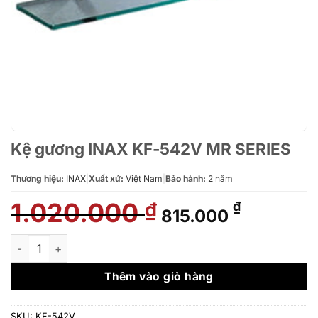
Kệ gương INAX KF-542V MR SERIES
Thương hiệu:
INAX
|
Xuất xứ:
Việt Nam
|
Bảo hành:
2 năm
1.020.000
Giá
Giá
₫
₫
815.000
gốc
hiện
là:
tại
Kệ gương INAX KF-542V MR SERIES số lượng
1.020.000 ₫.
là:
815.000 
Thêm vào giỏ hàng
SKU:
KF-542V