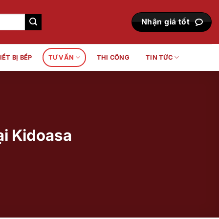
Nhận giá tốt
IẾT BỊ BẾP
TƯ VẤN
THI CÔNG
TIN TỨC
ại Kidoasa