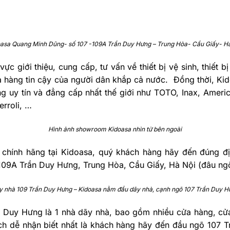
asa Quang Minh Dũng- số 107 -109A Trần Duy Hưng – Trung Hòa- Cầu Giấy- H
c giới thiệu, cung cấp, tư vấn về thiết bị vệ sinh, thiết bị
 hàng tin cậy của người dân khắp cả nước. Đồng thời, Kido
ng uy tín và đẳng cấp nhất thế giới như TOTO, Inax, Ameri
erroli, …
Hình ảnh showroom Kidoasa nhìn từ bên ngoài
chính hãng tại Kidoasa, quý khách hàng hãy đến đúng đ
 & 109A Trần Duy Hưng, Trung Hòa, Cầu Giấy, Hà Nội (đâu n
y nhà 109 Trần Duy Hưng – Kidoasa nằm đầu dãy nhà, cạnh ngõ 107 Trần Duy H
n Duy Hưng là 1 nhà dãy nhà, bao gồm nhiều cửa hàng, cử
ch dễ nhận biết nhất là khách hàng hãy đến đầu ngõ 107 