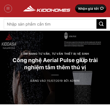
Bỏ
qua
Nhận giá tốt
nội
dung
Tìm
kiếm:
CẨM NANG TƯ VẤN
,
TƯ VẤN THIẾT BỊ VỆ SINH
Công nghệ Aerial Pulse giúp trải
nghiệm tắm thêm thú vị
ĐĂNG VÀO
15/07/2019
BỞI
ADMIN