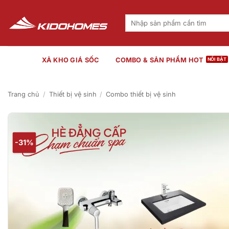
Bỏ
qua
Tìm
kiếm:
nội
dung
XẢ KHO GIÁ SỐC
COMBO & SẢN PHẨM HOT
Trang chủ
/
Thiết bị vệ sinh
/
Combo thiết bị vệ sinh
-31%