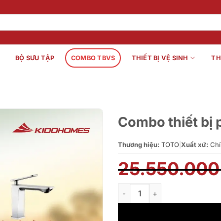
BỘ SƯU TẬP
COMBO TBVS
THIẾT BỊ VỆ SINH
TH
Combo thiết bị
Thương hiệu:
TOTO
|
Xuất xứ:
Chí
25.550.00
Combo thiết bị phòng tắm Ki