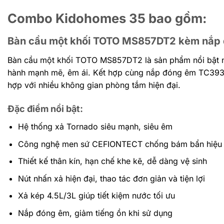
Combo Kidohomes 35 bao gồm:
Bàn cầu một khối TOTO MS857DT2 kèm nắp
Bàn cầu một khối TOTO MS857DT2 là sản phẩm nổi bật nhờ
hành mạnh mẽ, êm ái. Kết hợp cùng nắp đóng êm TC393V
hợp với nhiều không gian phòng tắm hiện đại.
Đặc điểm nổi bật:
Hệ thống xả Tornado siêu mạnh, siêu êm
Công nghệ men sứ CEFIONTECT chống bám bẩn hiệu
Thiết kế thân kín, hạn chế khe kẽ, dễ dàng vệ sinh
Nút nhấn xả hiện đại, thao tác đơn giản và tiện lợi
Xả kép 4.5L/3L giúp tiết kiệm nước tối ưu
Nắp đóng êm, giảm tiếng ồn khi sử dụng