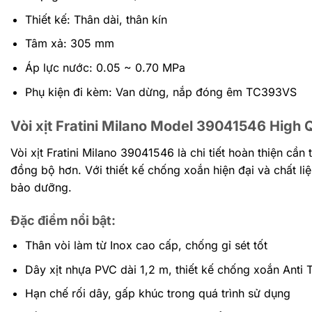
Thiết kế: Thân dài, thân kín
Tâm xả: 305 mm
Áp lực nước: 0.05 ~ 0.70 MPa
Phụ kiện đi kèm: Van dừng, nắp đóng êm TC393VS
Vòi xịt Fratini Milano Model 39041546 High Q
Vòi xịt Fratini Milano 39041546 là chi tiết hoàn thiện cầ
đồng bộ hơn. Với thiết kế chống xoắn hiện đại và chất l
bảo dưỡng.
Đặc điểm nổi bật:
Thân vòi làm từ Inox cao cấp, chống gỉ sét tốt
Dây xịt nhựa PVC dài 1,2 m, thiết kế chống xoắn Anti 
Hạn chế rối dây, gấp khúc trong quá trình sử dụng