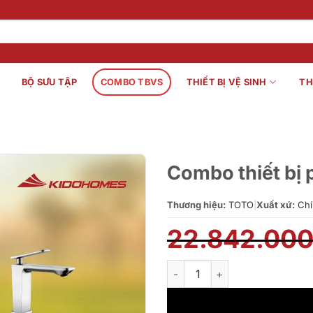
BỘ SƯU TẬP
COMBO TBVS
THIẾT BỊ VỆ SINH
TH
Combo thiết bị
Thương hiệu:
TOTO
|
Xuất xứ:
Chí
22.842.00
Combo thiết bị phòng tắm Ki