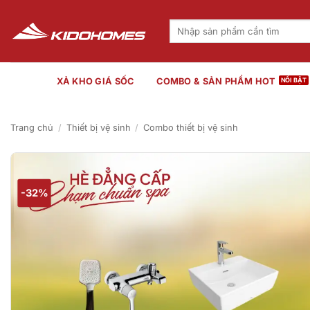
Bỏ
qua
Tìm
kiếm:
nội
dung
XẢ KHO GIÁ SỐC
COMBO & SẢN PHẨM HOT
Trang chủ
/
Thiết bị vệ sinh
/
Combo thiết bị vệ sinh
-32%