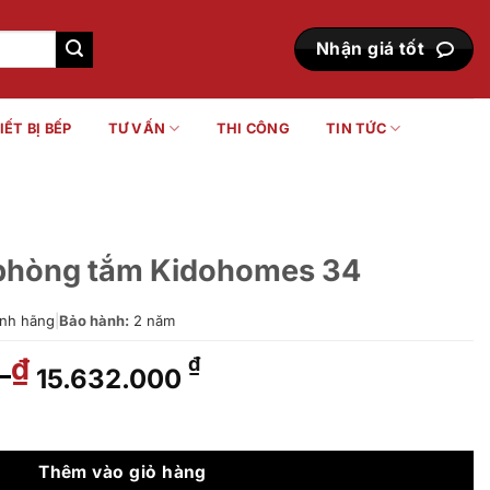
Nhận giá tốt
IẾT BỊ BẾP
TƯ VẤN
THI CÔNG
TIN TỨC
 phòng tắm Kidohomes 34
nh hãng
|
Bảo hành:
2 năm
0
Giá
Giá
₫
₫
15.632.000
gốc
hiện
là:
tại
dohomes 34 số lượng
22.842.000 ₫.
là:
15.632.000 ₫.
Thêm vào giỏ hàng