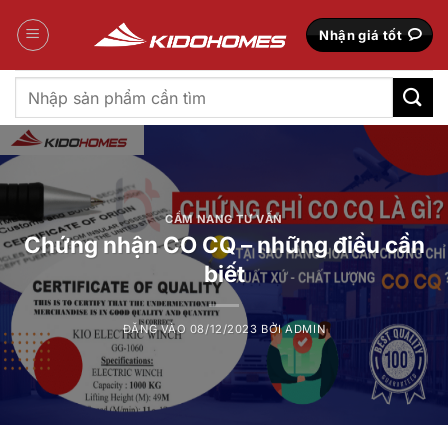
Bỏ
qua
Nhận giá tốt
nội
dung
Tìm
kiếm:
CẨM NANG TƯ VẤN
Chứng nhận CO CQ – những điều cần
biết
ĐĂNG VÀO
08/12/2023
BỞI
ADMIN