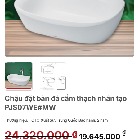
Chậu đặt bàn đá cẩm thạch nhân tạo
PJS07WE#MW
Thương hiệu:
TOTO
|
Xuất xứ:
Trung Quốc
|
Bảo hành:
2 năm
24.320.000
Giá
Giá
₫
₫
19.645.000