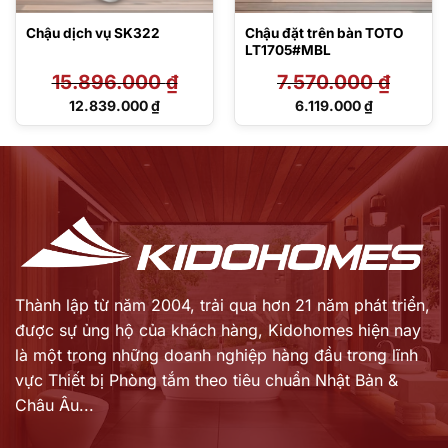
Chậu dịch vụ SK322
Chậu đặt trên bàn TOTO
LT1705#MBL
15.896.000
₫
7.570.000
₫
Giá
Giá
12.839.000
₫
6.119.000
₫
gốc
gốc
Giá
Giá
là:
là:
hiện
hiện
15.896.000 ₫.
7.570.000 ₫.
tại
tại
là:
là:
12.839.000 ₫.
6.119.000 ₫.
Thành lập từ năm 2004, trải qua hơn 21 năm phát triển,
được sự ủng hộ của khách hàng,
Kidohomes hiện nay
là một trong những doanh nghiệp hàng đầu trong lĩnh
vực Thiết bị Phòng tắm theo tiêu chuẩn Nhật Bản &
Châu Âu...