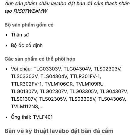
Ảnh sản phẩm chậu lavabo đặt bàn đá cẩm thạch nhân
tạo PJS07WE#MW
Bộ sản phẩm gồm có
Thân sứ
Bộ ốc cố định
Các sản phẩm có thể phối hợp
Vòi chậu: TLG03303V, TLG04304V, TLS02303V,
TLS03303V, TLS04304V, TTLR301FV-1,
TTLR302FV-1, TVLM106CR, TVLM109RU,
TLG01307V, TLG02307V, TLG03305V, TLG04307V,
TLS01307V, TLS02305V, TLS03305V, TLS04306V,
TVLM112NS,…
Ống thải: TVLF401
Bản vẽ kỹ thuật lavabo đặt bàn đá cẩm