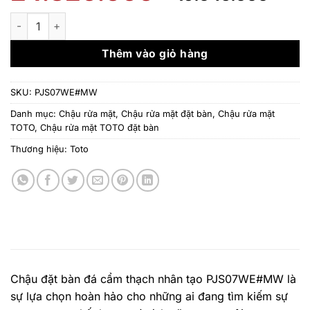
gốc
hiệ
là:
tại
Chậu đặt bàn đá cẩm thạch nhân tạo PJS07WE#MW số lượng
24.320.000 ₫.
là:
19.
Thêm vào giỏ hàng
SKU:
PJS07WE#MW
Danh mục:
Chậu rửa mặt
,
Chậu rửa mặt đặt bàn
,
Chậu rửa mặt
TOTO
,
Chậu rửa mặt TOTO đặt bàn
Thương hiệu:
Toto
Chậu đặt bàn đá cẩm thạch nhân tạo PJS07WE#MW là
sự lựa chọn hoàn hảo cho những ai đang tìm kiếm sự