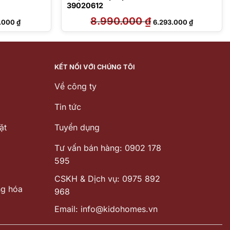
39020612
Giá
8.990.000
₫
Giá
Giá
3.000
₫
6.293.000
₫
hiện
gốc
hiện
tại
là:
tại
000 ₫.
là:
8.990.000 ₫.
là:
5.683.000 ₫.
6.293.000 
KẾT NỐI VỚI CHÚNG TÔI
Về công ty
Tin tức
ặt
Tuyển dụng
Tư vấn bán hàng: 0902 178
595
CSKH & Dịch vụ: 0975 892
ng hóa
968
Email: info@kidohomes.vn