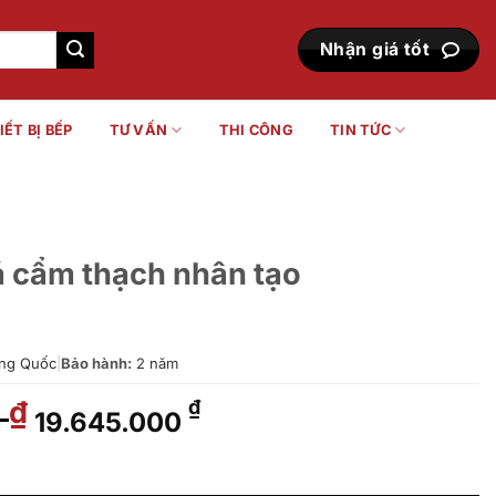
Nhận giá tốt
IẾT BỊ BẾP
TƯ VẤN
THI CÔNG
TIN TỨC
á cẩm thạch nhân tạo
ng Quốc
|
Bảo hành:
2 năm
0
Giá
Giá
₫
₫
19.645.000
gốc
hiện
là:
tại
hân tạo PJS05WE#MW số lượng
24.320.000 ₫.
là: