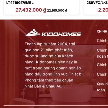
LT4716G17#MBL
289VFC/L-
27.432.000
₫
Giá
Giá
2.2
22.165.000
₫
gốc
hiện
là:
tại
27.432.000 ₫.
là:
 ₫.
22.165.000 ₫.
CHÍNH
Chính
Thành lập từ năm 2004, trải
qua hơn 21 năm phát triển,
Chính 
được sự ủng hộ của khách
hoàn t
hàng,
Kidohomes hiện nay là
Chinh
một trong những doanh nghiệp
hàng đầu trong lĩnh vực Thiết bị
Chính
Phòng tắm theo tiêu chuẩn
Quy đ
Nhật Bản & Châu Âu...
toán