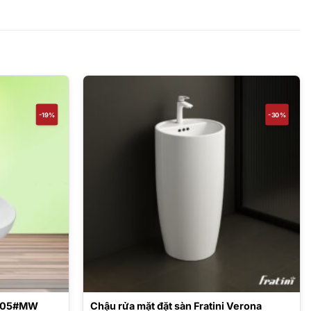
-19%
-30%
1705#MW
Chậu rửa mặt đặt sàn Fratini Verona