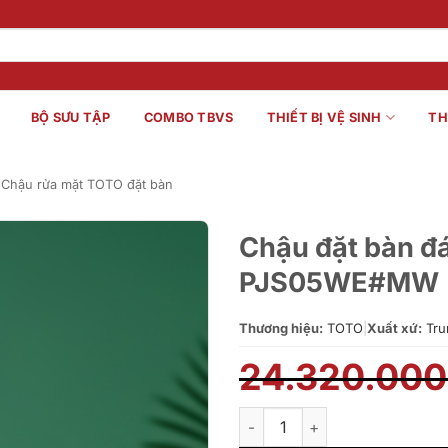
BỘ SƯU TẬP
COMBO TBVS
THIẾT BỊ VỆ SINH
TH
Chậu rửa mặt TOTO đặt bàn
Chậu đặt bàn đ
PJS05WE#MW
Thương hiệu:
TOTO
|
Xuất xứ:
Tru
24.320.00
Chậu đặt bàn đá cẩm thạch n