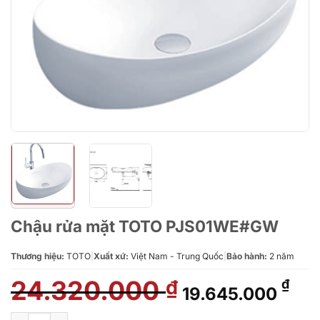
Chậu rửa mặt TOTO PJS01WE#GW
Thương hiệu:
TOTO
|
Xuất xứ:
Việt Nam - Trung Quốc
|
Bảo hành:
2 năm
24.320.000
Giá
Giá
₫
₫
19.645.000
gốc
hiệ
là:
tại
Chậu rửa mặt TOTO PJS01WE#GW số lượng