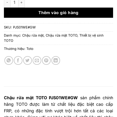
24.320.000 ₫.
là:
19.
Thêm vào giỏ hàng
SKU:
PJS01WE#GW
Danh mục:
Chậu rửa mặt
,
Chậu rửa mặt TOTO
,
Thiết bị vệ sinh
TOTO
Thương hiệu:
Toto
Chậu rửa mặt TOTO PJS01WE#GW
sản phẩm chính
hãng TOTO được làm từ chất liệu đặc biệt cao cấp
FRP, có những đặc tính vượt trội hơn tất cả các loại