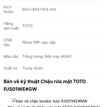
Kích
602x404x154 mm
thước
Hãng
TOTO
sản xuất
Chất
Nhựa FRP cao cấp
liệu
Màu sắc
Trắng bóng (Mã màu #GW)
Xuất xứ
Trung Quốc
Bản vẽ kỹ thuật Chậu rửa mặt TOTO
PJS01WE#GW