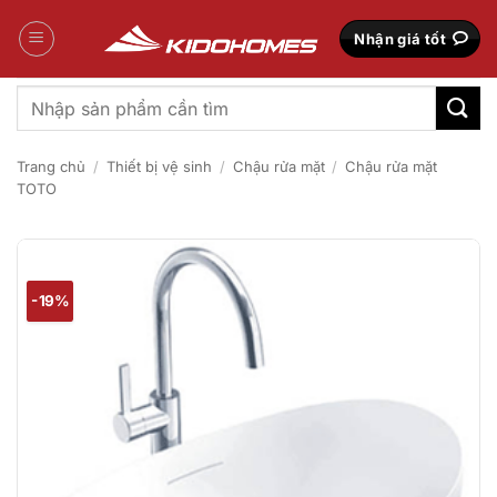
Bỏ
qua
Nhận giá tốt
nội
dung
Tìm
kiếm:
Trang chủ
/
Thiết bị vệ sinh
/
Chậu rửa mặt
/
Chậu rửa mặt
TOTO
-19%