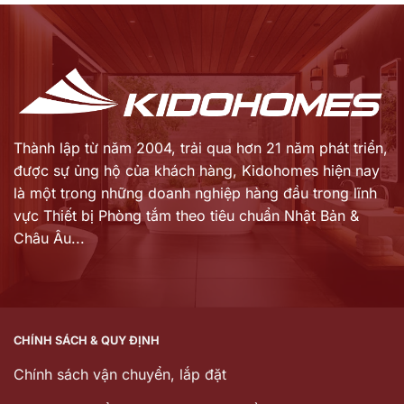
46.411.000 ₫.
26.051.000 ₫.
tại
tại
là:
là:
32.488.000 ₫.
16.930.000 ₫.
Thành lập từ năm 2004, trải qua hơn 21 năm phát triển,
được sự ủng hộ của khách hàng,
Kidohomes hiện nay
là một trong những doanh nghiệp hàng đầu trong lĩnh
vực Thiết bị Phòng tắm theo tiêu chuẩn Nhật Bản &
Châu Âu...
CHÍNH SÁCH & QUY ĐỊNH
Chính sách vận chuyển, lắp đặt