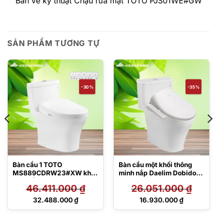
Bản vẽ kỹ thuật Chậu rửa mặt TOTO PJS01WE#GW
SẢN PHẨM TƯƠNG TỰ
-30%
-35%
Bàn cầu 1 TOTO
Bàn cầu một khối thông
MS889CDRW23#XW khối
minh nắp Daelim Dobidos
kèm nắp rửa điện tử
MS857DT8/DB5500
46.411.000
₫
26.051.000
₫
TCF47360GAA
Giá
Giá
32.488.000
₫
16.930.000
₫
gốc
gốc
Giá
Giá
là:
là:
hiện
hiện