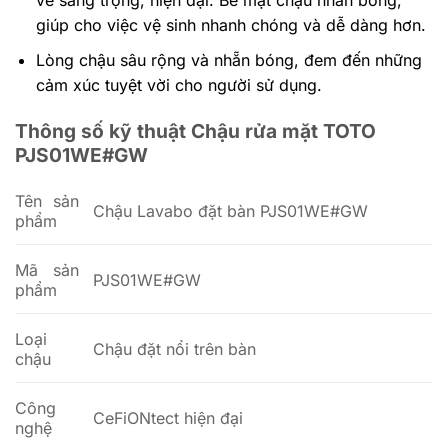
vẻ sang trọng, hiện đại. Bề mặt chậu nhẵn bóng,
giúp cho việc vệ sinh nhanh chóng và dễ dàng hơn.
Lòng chậu sâu rộng và nhẵn bóng, đem đến những
cảm xúc tuyệt vời cho người sử dụng.
Thông số kỹ thuật Chậu rửa mặt TOTO
PJS01WE#GW
Tên sản
Chậu Lavabo đặt bàn PJS01WE#GW
phẩm
Mã sản
PJS01WE#GW
phẩm
Loại
Chậu đặt nổi trên bàn
chậu
Công
CeFiONtect hiện đại
nghệ