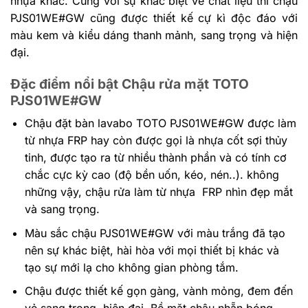
nhựa khác. Cùng với sự khác biệt về chất liệu thì chậu
PJS01WE#GW cũng được thiết kế cự kì độc đáo với
màu kem và kiểu dáng thanh mảnh, sang trọng và hiện
đại.
Đặc điểm nổi bật Chậu rửa mặt TOTO
PJS01WE#GW
Chậu đặt bàn lavabo TOTO PJS01WE#GW được làm
từ nhựa FRP hay còn được gọi là nhựa cốt sợi thủy
tinh, được tạo ra từ nhiều thành phần và có tính cơ
chắc cực kỳ cao (độ bền uốn, kéo, nén..). không
những vậy, chậu rửa làm từ nhựa FRP nhìn đẹp mắt
và sang trọng.
Màu sắc chậu PJS01WE#GW với màu trắng đã tạo
nên sự khác biệt, hài hòa với mọi thiết bị khác và
tạo sự mới lạ cho không gian phòng tắm.
Chậu được thiết kế gọn gàng, vành mỏng, đem đến