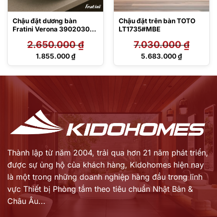
Chậu đặt dương bàn
Chậu đặt trên bàn TOTO
Fratini Verona 39020303
LT1735#MBE
dáng tròn
2.650.000
₫
7.030.000
₫
Giá
Giá
1.855.000
₫
5.683.000
₫
gốc
gốc
Giá
Giá
là:
là:
hiện
hiện
2.650.000 ₫.
7.030.000 ₫.
tại
tại
là:
là:
1.855.000 ₫.
5.683.000 ₫.
Thành lập từ năm 2004, trải qua hơn 21 năm phát triển,
được sự ủng hộ của khách hàng,
Kidohomes hiện nay
là một trong những doanh nghiệp hàng đầu trong lĩnh
vực Thiết bị Phòng tắm theo tiêu chuẩn Nhật Bản &
Châu Âu...