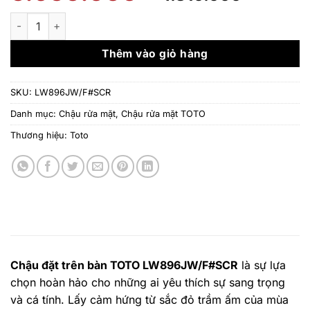
gốc
hiện
là:
tại
Chậu đặt trên bàn TOTO LW896JW/F#SCR số lượng
5.950.000 ₫.
là:
4.810.
Thêm vào giỏ hàng
SKU:
LW896JW/F#SCR
Danh mục:
Chậu rửa mặt
,
Chậu rửa mặt TOTO
Thương hiệu:
Toto
Chậu đặt trên bàn TOTO LW896JW/F#SCR
là sự lựa
chọn hoàn hảo cho những ai yêu thích sự sang trọng
và cá tính. Lấy cảm hứng từ sắc đỏ trầm ấm của mùa