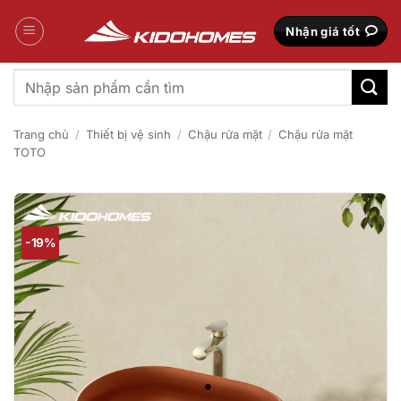
Bỏ
qua
Nhận giá tốt
nội
dung
Tìm
kiếm:
Trang chủ
/
Thiết bị vệ sinh
/
Chậu rửa mặt
/
Chậu rửa mặt
TOTO
-19%