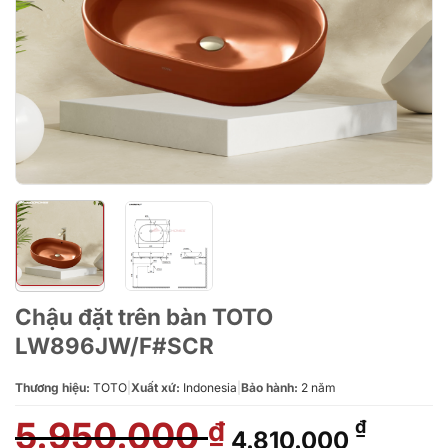
Chậu đặt trên bàn TOTO
LW896JW/F#SCR
Thương hiệu:
TOTO
|
Xuất xứ:
Indonesia
|
Bảo hành:
2 năm
5.950.000
Giá
Giá
₫
₫
4.810.000