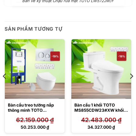
Bản vẽ kỹ thuật Chậu rửa mặt TOTO LW572JW/F
SẢN PHẨM TƯƠNG TỰ
-19%
-19%
Bàn cầu treo tường nắp
Bàn cầu 1 khối TOTO
thông minh TOTO
MS855CDW23#XW khối
CW812REA#W/TCF47360
kèm nắp rửa điện tử
62.159.000
₫
42.483.000
₫
GAA#NW1/
TCF47360GAA
WH172AT/TCA465/MB174
Giá
Giá
50.253.000
₫
34.327.000
₫
P#SS
gốc
gốc
Giá
Giá