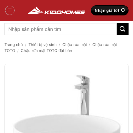
Bỏ
qua
Nhận giá tốt
nội
dung
Tìm
kiếm:
Trang chủ
/
Thiết bị vệ sinh
/
Chậu rửa mặt
/
Chậu rửa mặt
TOTO
/
Chậu rửa mặt TOTO đặt bàn