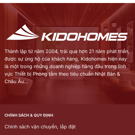
là:
là:
hiện
hiện
62.159.000 ₫.
42.483.000 ₫.
tại
tại
là:
là:
50.253.000 ₫.
34.327.000 ₫.
Thành lập từ năm 2004, trải qua hơn 21 năm phát triển,
được sự ủng hộ của khách hàng,
Kidohomes hiện nay
là một trong những doanh nghiệp hàng đầu trong lĩnh
vực Thiết bị Phòng tắm theo tiêu chuẩn Nhật Bản &
Châu Âu...
CHÍNH SÁCH & QUY ĐỊNH
Chính sách vận chuyển, lắp đặt