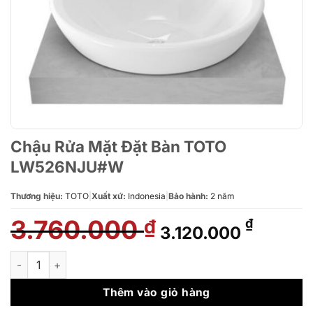
Chậu Rửa Mặt Đặt Bàn TOTO
LW526NJU#W
Thương hiệu:
TOTO
|
Xuất xứ:
Indonesia
|
Bảo hành:
2 năm
3.760.000
Giá
Giá
₫
₫
3.120.000
gốc
hiện
là:
tại
Chậu Rửa Mặt Đặt Bàn TOTO LW526NJU#W số lượng
3.760.000 ₫.
là:
3.120.0
Thêm vào giỏ hàng