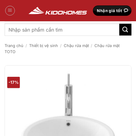
Bỏ
qua
Nhận giá tốt
nội
dung
Tìm
kiếm:
Trang chủ
/
Thiết bị vệ sinh
/
Chậu rửa mặt
/
Chậu rửa mặt
TOTO
-17%