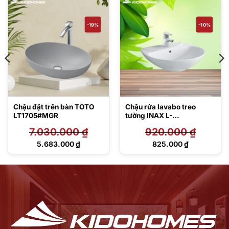
-19%
-10%
Chậu đặt trên bàn TOTO
Chậu rửa lavabo treo
LT1705#MGR
tường INAX L-
285VFC/BW1, L-
7.030.000
₫
920.000
₫
285VEC/BCW1
Giá
Giá
5.683.000
₫
825.000
₫
gốc
gốc
Giá
Giá
là:
là:
hiện
hiện
7.030.000 ₫.
920.000 ₫.
tại
tại
là:
là:
5.683.000 ₫.
825.000 ₫.