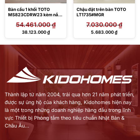
Bàn cầu 1 khối TOTO
Chậu đặt trên bàn TOTO
MS823CDRW23 kèm nắp
LT1735#MGR
rửa điện tử TCF47360GAA
54.461.000
₫
7.030.000
₫
Giá
Giá
38.123.000
₫
5.683.000
₫
gốc
gốc
Giá
Giá
là:
là:
hiện
hiện
54.461.000 ₫.
7.030.000 ₫.
tại
tại
là:
là:
38.123.000 ₫.
5.683.000 ₫.
Thành lập từ năm 2004, trải qua hơn 21 năm phát triển,
được sự ủng hộ của khách hàng,
Kidohomes hiện nay
là một trong những doanh nghiệp hàng đầu trong lĩnh
vực Thiết bị Phòng tắm theo tiêu chuẩn Nhật Bản &
Châu Âu...