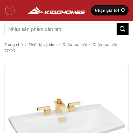
Bỏ
qua
Nhận giá tốt
nội
dung
Tìm
kiếm:
Trang chủ
/
Thiết bị vệ sinh
/
Chậu rửa mặt
/
Chậu rửa mặt
TOTO