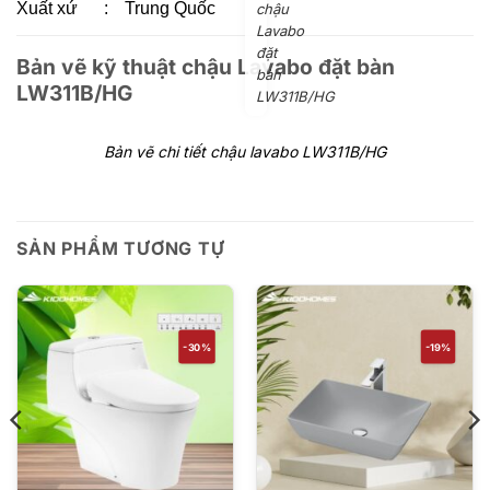
Xuất xứ
:
Trung Quốc
chậu
Lavabo
đặt
Bản vẽ kỹ thuật chậu Lavabo đặt bàn
bàn
LW311B/HG
LW311B/HG
Bản vẽ chi tiết chậu lavabo LW311B/HG
SẢN PHẨM TƯƠNG TỰ
-30%
-19%