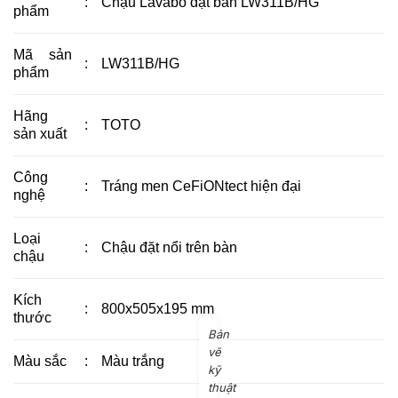
:
Chậu Lavabo đặt bàn LW311B/HG
phẩm
Mã sản
:
LW311B/HG
phẩm
Hãng
:
TOTO
sản xuất
Công
:
Tráng men CeFiONtect hiện đại
nghệ
Loại
:
Chậu đặt nổi trên bàn
chậu
Kích
:
800x505x195 mm
thước
Bản
vẽ
Màu sắc
:
Màu trắng
kỹ
thuật