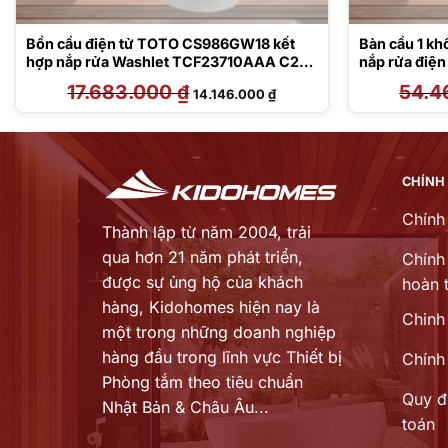
Bồn cầu điện tử TOTO CS986GW18 kết
Bàn cầu 1 
hợp nắp rửa Washlet TCF23710AAA C2
nắp rửa điệ
Simple
17.683.000
₫
Giá
Giá
54.4
14.146.000
₫
gốc
hiện
là:
tại
17.683.000 ₫.
là:
00 ₫.
14.146.000 ₫.
CHÍNH
Chính
Thành lập từ năm 2004, trải
qua hơn 21 năm phát triển,
Chính 
được sự ủng hộ của khách
hoàn t
hàng,
Kidohomes hiện nay là
Chinh
một trong những doanh nghiệp
hàng đầu trong lĩnh vực Thiết bị
Chính
Phòng tắm theo tiêu chuẩn
Quy đ
Nhật Bản & Châu Âu...
toán