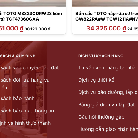
khối TOTO MS823CDRW23 kèm
Bồn cầu TOTO nắp rửa cơ tre
n tử TCF47360GAA
CW822RA#W TCW1211A#NW
MB176G#WH
61.000
₫
Giá
Giá
34.325.000
₫
Giá
38.123.000
₫
24.2
gốc
hiện
gốc
là:
tại
là:
54.461.000 ₫.
là:
34.32
38.123.000 ₫.
 SÁCH & QUY ĐỊNH
DỊCH VỤ KHÁCH HÀNG
 sách vận chuyển, lắp đặt
Tư vấn xem hàng tại nhà
sách đổi, trả hàng và
Dịch vụ thiết kế
iền
Dịch vu bảo dưỡng, lắp đ
 sách bảo hành
Bảng giá dịch vụ lắp đặt
 sách bảo mật thông tin
Câu hỏi thường gặp
ịnh và hình thức thanh
Hướng dẫn giao nhận hà