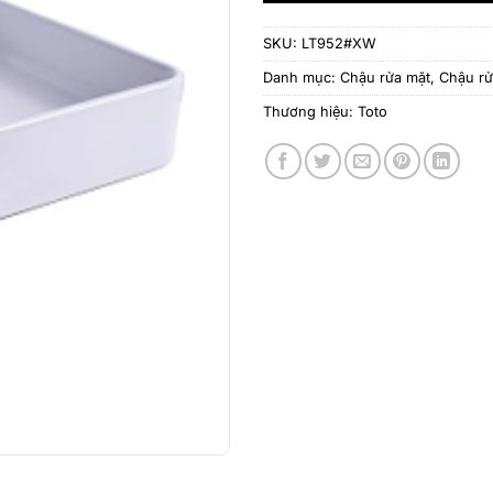
SKU:
LT952#XW
Danh mục:
Chậu rửa mặt
,
Chậu r
Thương hiệu:
Toto