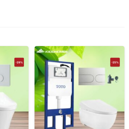
-29%
-25%