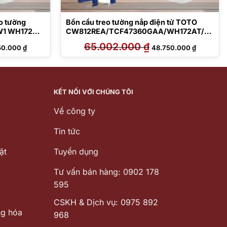
o tường
Bồn cầu treo tường nắp điện tử TOTO
1 WH172A
CW812REA/TCF47360GAA/WH172AT/T
CA546/MB175M#SS
Giá
65.002.000
₫
Giá
Giá
50.000
₫
48.750.000
₫
hiện
gốc
hiện
tại
là:
tại
5.000 ₫.
là:
65.002.000 ₫.
là:
24.250.000 ₫.
48.750.00
KẾT NỐI VỚI CHÚNG TÔI
Về công ty
Tin tức
ặt
Tuyển dụng
Tư vấn bán hàng: 0902 178
595
CSKH & Dịch vụ: 0975 892
ng hóa
968