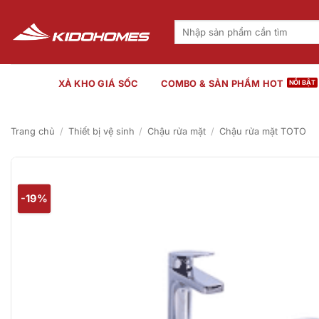
Bỏ
qua
Tìm
kiếm:
nội
dung
XẢ KHO GIÁ SỐC
COMBO & SẢN PHẨM HOT
Trang chủ
/
Thiết bị vệ sinh
/
Chậu rửa mặt
/
Chậu rửa mặt TOTO
-19%