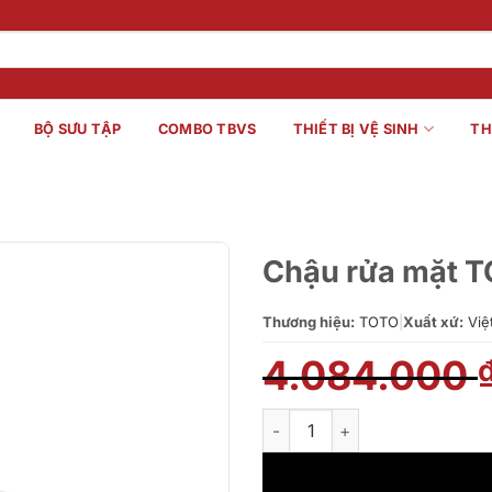
BỘ SƯU TẬP
COMBO TBVS
THIẾT BỊ VỆ SINH
TH
Chậu rửa mặt T
Thương hiệu:
TOTO
|
Xuất xứ:
Việ
4.084.000
Chậu rửa mặt TOTO LT952#XW 