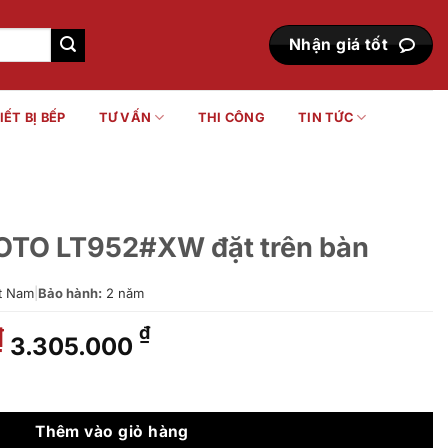
Nhận giá tốt
IẾT BỊ BẾP
TƯ VẤN
THI CÔNG
TIN TỨC
OTO LT952#XW đặt trên bàn
t Nam
|
Bảo hành:
2 năm
Giá
Giá
₫
₫
3.305.000
gốc
hiện
là:
tại
đặt trên bàn số lượng
4.084.000 ₫.
là:
3.305.000 ₫.
Thêm vào giỏ hàng