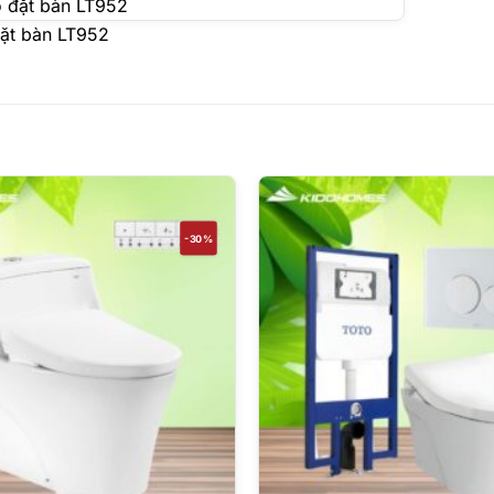
đặt bàn LT952
-30%