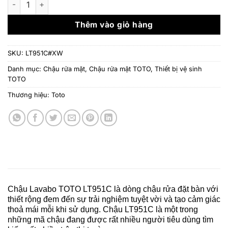
4.271.000 ₫.
là:
3.447.
Thêm vào giỏ hàng
SKU:
LT951C#XW
Danh mục:
Chậu rửa mặt
,
Chậu rửa mặt TOTO
,
Thiết bị vệ sinh
TOTO
Thương hiệu:
Toto
Chậu Lavabo TOTO
LT951C là dòng chậu rửa đặt bàn với
thiết rộng đem đến sự trải nghiệm tuyệt vời và tạo cảm giác
thoả mái mỗi khi sử dụng. Chậu LT951C là một trong
những mã chậu đang được rất nhiều người tiêu dùng tìm