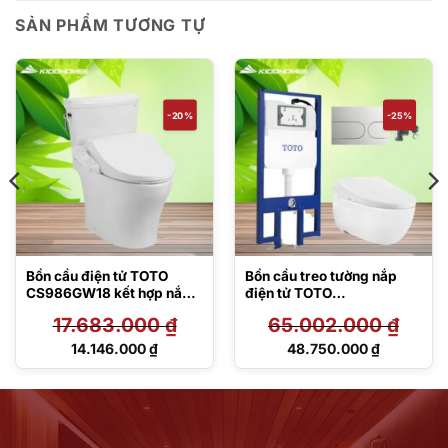
SẢN PHẨM TƯƠNG TỰ
-20%
-25%
Bồn cầu điện tử TOTO
Bồn cầu treo tường nắp
CS986GW18 kết hợp nắp
điện tử TOTO
rửa Washlet
CW812REA/TCF47360GA
17.683.000
₫
65.002.000
₫
TCF23710AAA C2 Simple
A/WH172AT/TCA546/MB1
75M#SS
Giá
Giá
14.146.000
₫
48.750.000
₫
gốc
gốc
Giá
Giá
là:
là:
hiện
hiện
17.683.000 ₫.
65.002.000 ₫.
tại
tại
là:
là:
14.146.000 ₫.
48.750.000 ₫.