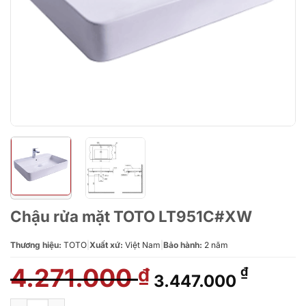
Chậu rửa mặt TOTO LT951C#XW
Thương hiệu:
TOTO
|
Xuất xứ:
Việt Nam
|
Bảo hành:
2 năm
4.271.000
Giá
Giá
₫
₫
3.447.000
gốc
hiện
là:
tại
Chậu rửa mặt TOTO LT951C#XW số lượng