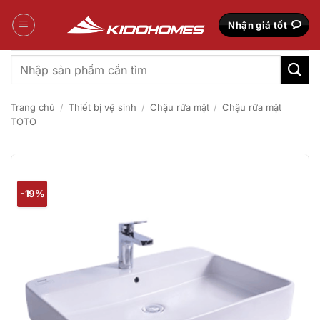
Bỏ
qua
Nhận giá tốt
nội
dung
Tìm
kiếm:
Trang chủ
/
Thiết bị vệ sinh
/
Chậu rửa mặt
/
Chậu rửa mặt
TOTO
-19%