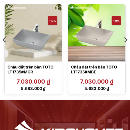
-19%
-19%
Chậu đặt trên bàn TOTO
Chậu đặt trên bàn TOTO
LT1735#MGR
LT1735#MBE
7.030.000
₫
7.030.000
₫
Giá
Giá
5.683.000
₫
5.683.000
₫
gốc
gốc
Giá
Giá
là:
là:
hiện
hiện
7.030.000 ₫.
7.030.000 ₫.
tại
tại
là:
là:
5.683.000 ₫.
5.683.000 ₫.