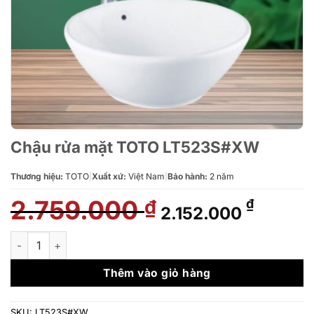
Chậu rửa mặt TOTO LT523S#XW
Thương hiệu:
TOTO
|
Xuất xứ:
Việt Nam
|
Bảo hành:
2 năm
2.759.000
Giá
Giá
₫
₫
2.152.000
gốc
hiện
là:
tại
Chậu rửa mặt TOTO LT523S#XW số lượng
2.759.000 ₫.
là:
2.152.0
Thêm vào giỏ hàng
SKU:
LT523S#XW