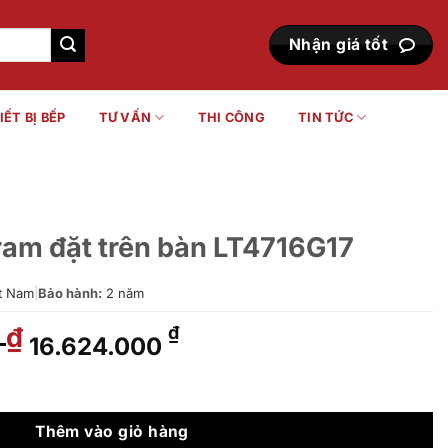
Nhận giá tốt
IẾT BỊ BẾP
TƯ VẤN
THI CÔNG
TIN TỨC
ram đặt trên bàn LT4716G17
t Nam
|
Bảo hành:
2 năm
0
Giá
Giá
₫
₫
16.624.000
gốc
hiện
là:
tại
àn LT4716G17 số lượng
20.579.000 ₫.
là:
16.624.000 ₫.
Thêm vào giỏ hàng