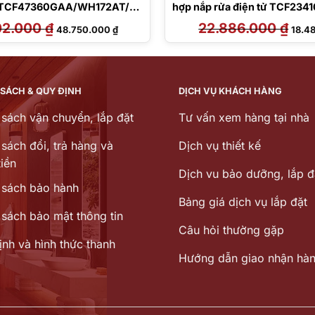
TCF47360GAA/WH172AT/T
hợp nắp rửa điện tử TCF23
75M#SS
02.000
₫
Giá
Giá
22.886.000
₫
Giá
48.750.000
₫
18.4
gốc
hiện
gốc
là:
tại
là:
65.002.000 ₫.
là:
22.88
48.750.000 ₫.
 SÁCH & QUY ĐỊNH
DỊCH VỤ KHÁCH HÀNG
 sách vận chuyển, lắp đặt
Tư vấn xem hàng tại nhà
sách đổi, trả hàng và
Dịch vụ thiết kế
iền
Dịch vu bảo dưỡng, lắp đ
 sách bảo hành
Bảng giá dịch vụ lắp đặt
 sách bảo mật thông tin
Câu hỏi thường gặp
ịnh và hình thức thanh
Hướng dẫn giao nhận hà