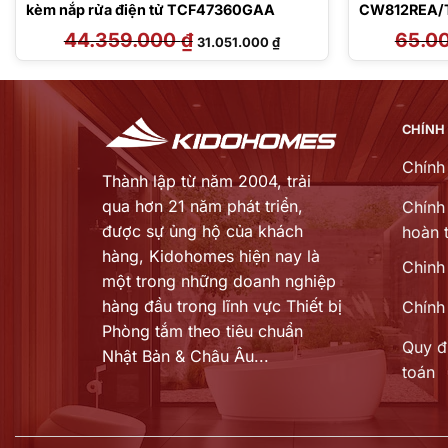
kèm nắp rửa điện tử TCF47360GAA
CW812REA/
CA546/MB1
44.359.000
₫
Giá
Giá
65.0
31.051.000
₫
gốc
hiện
là:
tại
44.359.000 ₫.
là:
00 ₫.
31.051.000 ₫.
CHÍNH
Chính
Thành lập từ năm 2004, trải
qua hơn 21 năm phát triển,
Chính 
được sự ủng hộ của khách
hoàn t
hàng,
Kidohomes hiện nay là
Chinh
một trong những doanh nghiệp
hàng đầu trong lĩnh vực Thiết bị
Chính
Phòng tắm theo tiêu chuẩn
Quy đ
Nhật Bản & Châu Âu...
toán