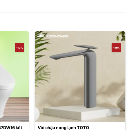
-19%
-19%
57DW16 kết
Vòi chậu nóng lạnh TOTO