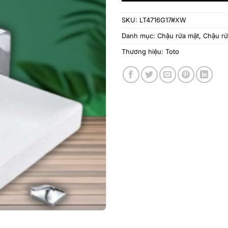
SKU:
LT4716G17#XW
Danh mục:
Chậu rửa mặt
,
Chậu r
Thương hiệu:
Toto