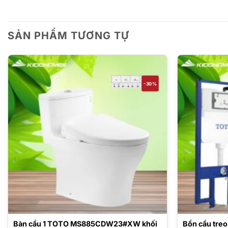
SẢN PHẨM TƯƠNG TỰ
-30%
Bàn cầu 1 TOTO MS885CDW23#XW khối
Bồn cầu tre