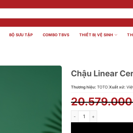
BỘ SƯU TẬP
COMBO TBVS
THIẾT BỊ VỆ SINH
TH
Chậu Linear Ce
Thương hiệu:
TOTO
|
Xuất xứ:
Việ
20.579.00
Chậu Linear Ceram đặt trên b