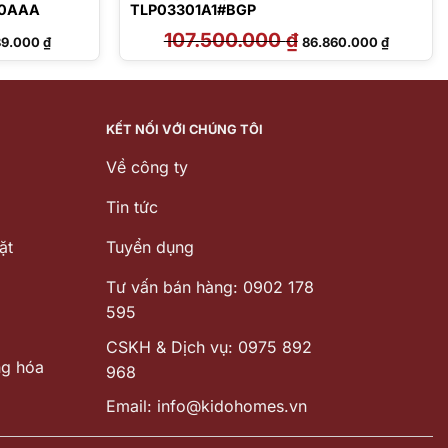
410AAA
TLP03301A1#BGP
Giá
107.500.000
₫
Giá
Giá
89.000
₫
86.860.000
₫
hiện
gốc
hiện
tại
là:
tại
6.000 ₫.
là:
107.500.000 ₫.
là:
18.489.000 ₫.
86.860.0
KẾT NỐI VỚI CHÚNG TÔI
Về công ty
Tin tức
ặt
Tuyển dụng
Tư vấn bán hàng: 0902 178
595
CSKH & Dịch vụ: 0975 892
ng hóa
968
Email: info@kidohomes.vn