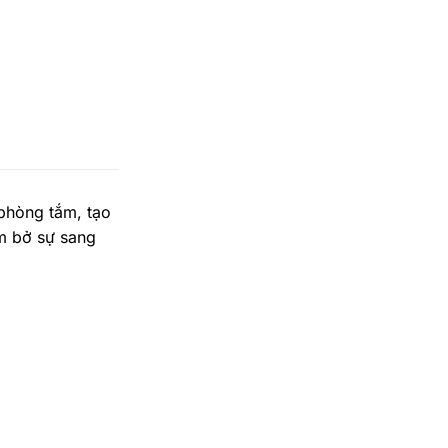
phòng tắm, tạo
m bở sự sang