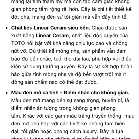
mang lại tính thẩm mỹ mà còn tạo cảm giác không
gian phòng tắm rộng rãi hơn. Đây là chi tiết thiết kế
đột phá, mang đến sự tối giản mà vẫn đầy tinh tế.
Chất liệu Linear Ceram siêu bền.
Chậu được sản
xuất bằng
Linear Ceram
, chất liệu độc quyền của
TOTO nổi bật với khả năng chịu lực cao và chống
nứt vỡ. Dù thiết kế mỏng nhẹ, sản phẩm vẫn đảm
bảo độ bền chắc, tuổi thọ dài lâu, phù hợp với điều
kiện sử dụng thường xuyên. Đây là sự kết hợp hoàn
hảo giữa tính mỏng nhẹ và độ bền vượt trội mà ít
dòng sản phẩm nào có thể đạt được.
Màu đen mờ cá tính – Điểm nhấn cho không gian.
Màu đen mờ mang đến sự sang trọng, huyền bí, là
điểm nhấn ấn tượng trong không gian phòng
tắm. Khác với các gam màu trắng truyền thống, màu
đen mờ phù hợp với các thiết kế phòng tắm hiện
đại, tối giản hoặc phong cách luxury. Đây là lựa