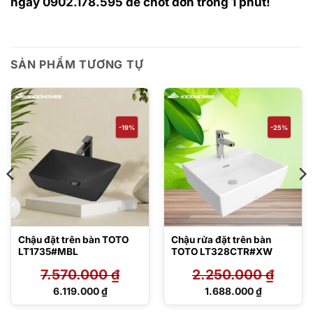
ngay 0902.178.595 để chốt đơn trong 1 phút!
SẢN PHẨM TƯƠNG TỰ
-19%
-25%
Chậu đặt trên bàn TOTO
Chậu rửa đặt trên bàn
LT1735#MBL
TOTO LT328CTR#XW
7.570.000
₫
2.250.000
₫
Giá
Giá
6.119.000
₫
1.688.000
₫
gốc
gốc
Giá
Giá
là:
là: