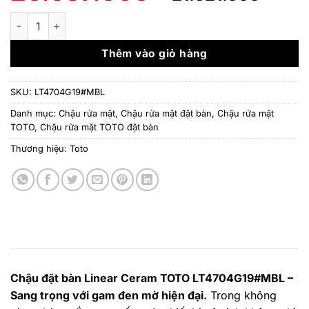
gốc
hiện
là:
tại
Chậu đặt bàn Linear Ceram TOTO LT4704G19#MBL số lượng
26.637.000 ₫.
là:
21.5
Thêm vào giỏ hàng
SKU:
LT4704G19#MBL
Danh mục:
Chậu rửa mặt
,
Chậu rửa mặt đặt bàn
,
Chậu rửa mặt
TOTO
,
Chậu rửa mặt TOTO đặt bàn
Thương hiệu:
Toto
Chậu đặt bàn Linear Ceram TOTO LT4704G19#MBL –
Sang trọng với gam đen mờ hiện đại.
Trong không