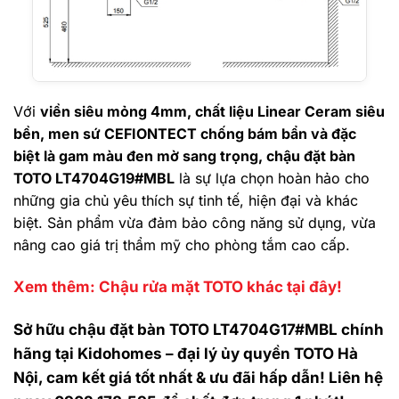
Với
viền siêu mỏng 4mm, chất liệu Linear Ceram siêu
bền, men sứ CEFIONTECT chống bám bẩn và đặc
biệt là gam màu đen mờ sang trọng, chậu đặt bàn
TOTO LT4704G19#MBL
là sự lựa chọn hoàn hảo cho
những gia chủ yêu thích sự tinh tế, hiện đại và khác
biệt. Sản phẩm vừa đảm bảo công năng sử dụng, vừa
nâng cao giá trị thẩm mỹ cho phòng tắm cao cấp.
Xem thêm: Chậu rửa mặt TOTO khác tại đây!
Sở hữu chậu đặt bàn TOTO LT4704G17#MBL chính
hãng tại Kidohomes – đại lý ủy quyền TOTO Hà
Nội, cam kết giá tốt nhất & ưu đãi hấp dẫn! Liên hệ