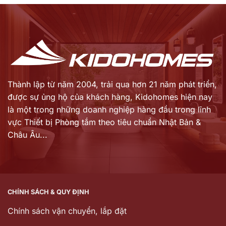
hiện
hiện
7.570.000 ₫.
2.250.000 ₫.
tại
tại
là:
là:
6.119.000 ₫.
1.688.000 ₫.
Thành lập từ năm 2004, trải qua hơn 21 năm phát triển,
được sự ủng hộ của khách hàng,
Kidohomes hiện nay
là một trong những doanh nghiệp hàng đầu trong lĩnh
vực Thiết bị Phòng tắm theo tiêu chuẩn Nhật Bản &
Châu Âu...
CHÍNH SÁCH & QUY ĐỊNH
Chính sách vận chuyển, lắp đặt