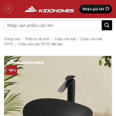
Bỏ
qua
Nhận giá tốt
nội
dung
Tìm
kiếm:
Trang chủ
/
Thiết bị vệ sinh
/
Chậu rửa mặt
/
Chậu rửa mặt
TOTO
/
Chậu rửa mặt TOTO đặt bàn
-19%