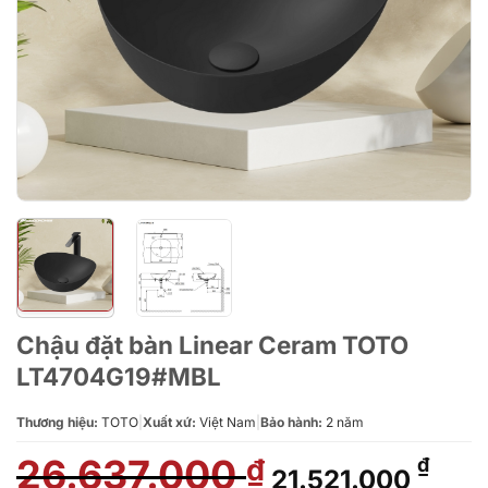
Chậu đặt bàn Linear Ceram TOTO
LT4704G19#MBL
Thương hiệu:
TOTO
|
Xuất xứ:
Việt Nam
|
Bảo hành:
2 năm
26.637.000
Giá
Giá
₫
₫
21.521.000